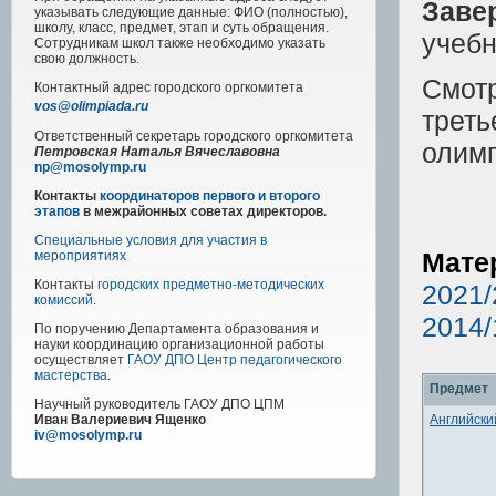
Заве
указывать следующие данные: ФИО (полностью),
школу, класс, предмет, этап и суть обращения.
учебн
Сотрудникам школ также необходимо указать
свою должность.
Смот
Контактный адрес
городского
оргкомитета
vos@olimpiada.ru
треть
Ответственный секретарь городского оргкомитета
олим
Петровская Наталья Вячеславовна
np@mosolymp.ru
Контакты
координаторов первого и второго
этапов
в межрайонных советах директоров.
Специальные условия для участия в
Мате
мероприятиях
Контакты
городских предметно-методических
2021/
комиссий
.
2014/
По поручению Департамента образования и
науки координацию организационной работы
осуществляет
ГАОУ ДПО Центр педагогического
мастерства
.
Предмет
Научный руководитель
ГАОУ ДПО ЦПМ
Английски
Иван Валериевич Ященко
iv@mosolymp.ru