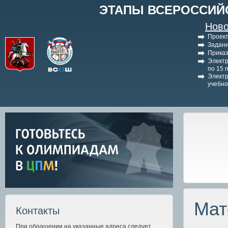
ЭТАПЫ ВСЕРОССИЙ
Ново
Проект
Задани
Приказ
Электр
по 15 
Электр
учебно
Мат
Контакты
При обращении на указанные адреса следует