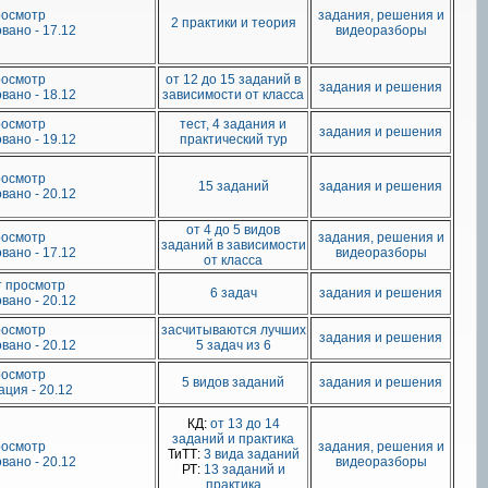
росмотр
задания, решения и
2 практики и теория
вано - 17.12
видеоразборы
росмотр
от 12 до 15 заданий в
задания и решения
вано - 18.12
зависимости от класса
росмотр
тест, 4 задания и
задания и решения
вано - 19.12
практический тур
росмотр
15 заданий
задания и решения
вано - 20.12
от 4 до 5 видов
росмотр
задания, решения и
заданий в зависимости
вано - 17.12
видеоразборы
от класса
ыт просмотр
6 задач
задания и решения
вано - 20.12
росмотр
засчитываются лучших
задания и решения
вано - 20.12
5 задач из 6
росмотр
5 видов заданий
задания и решения
ция - 20.12
КД:
от 13 до 14
заданий и практика
росмотр
задания, решения и
ТиТТ:
3 вида заданий
вано - 20.12
видеоразборы
РТ:
13 заданий и
практика