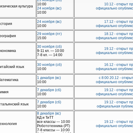
23 ноября (сб)
10:00
10.12 - открыт п
изическая культура
24 ноября (вс)
официально опублико
10:00
24 ноября (вс)
17.12 - открыт п
стория
10:00
официально опублико
29 ноября (пт)
18.12 - открыт п
еография
15:00
официально опублико
30 ноября (сб)
19.12 - открыт п
кономика
9-11 кл. — 10:00
официально опублико
7-8 кл. — 14:00
30 ноября (сб)
16.12 - открыт п
итайский язык
10:00
официально опублико
1 декабря (вс)
с 8:00 20.12 - откр
атематика
10:00
официально опублико
7 декабря (сб)
19.12 - открыт п
имия
10:00
официально опублико
7 декабря (сб)
19.12 - открыт п
тальянский язык
10:00
официальная публика
8 декабря (вс)
КД и ТиТТ
все классы — 10:00
19.12 - открыт п
ехнология
Робототехника (РТ)
официально опублико
7-8 классы — 10:00