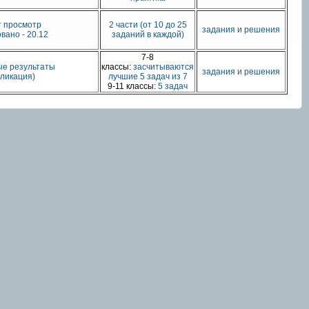
ыт просмотр
2 части (от 10 до 25
задания и решения
вано - 20.12
заданий в каждой)
7-8
ые результаты
классы:
засчитываются
задания и решения
ликация)
лучшие 5 задач из 7
9-11 классы:
5 задач