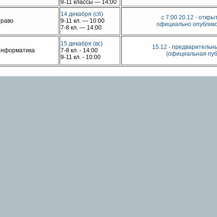
9-11 классы — 14:00
14 декабря (сб)
с 7:00 20.12 - откр
раво
9-11 кл. — 10:00
официально опублико
7-8 кл. — 14:00
15 декабря (вс)
15.12 - предварительн
нформатика
7-8 кл. - 14:00
(официальная пуб
9-11 кл. - 10:00