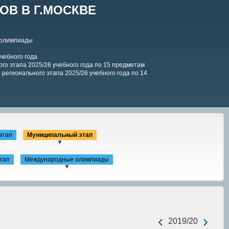
В В Г.МОСКВЕ
 олимпиады
чебного года
го этапа 2025/26 учебного года по 15 предметам
регионального этапа 2025/26 учебного года по 14
этап
Муниципальный этап
▼
тап
Международные олимпиады
▼
‹
›
2019/20