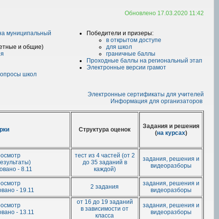
Обновлено 17.03.2020 11:42
на муниципальный
Победители и призеры:
в открытом доступе
етные и общие)
для школ
ия
граничные баллы
Проходные баллы на региональный этап
Электронные версии грамот
вопросы школ
Электронные сертификаты для учителей
Информация для организаторов
Задания и решения
рки
Структура оценок
(
на курсах
)
росмотр
тест из 4 частей (от 2
задания, решения и
езультаты)
до 35 заданий в
видеоразборы
вано - 8.11
каждой)
росмотр
задания, решения и
2 задания
вано - 19.11
видеоразборы
от 16 до 19 заданий
росмотр
задания, решения и
в зависимости от
вано - 13.11
видеоразборы
класса