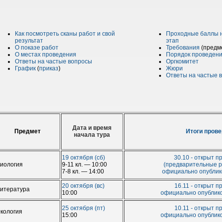
Как посмотреть сканы работ и свой
Проходные баллы 
результат
этап
О показе работ
Требования
(предм
О местах проведения
Порядок проведен
Ответы на частые вопросы
Оргкомитет
График
(
приказ
)
Жюри
Ответы на частые 
Дата и время
Предмет
Итоги прове
начала тура
19 октября (сб)
30.10 - открыт п
иология
9-11 кл. — 10:00
(предварительные р
7-8 кл. — 14:00
официально опублико
20 октября (вс)
16.11 - открыт п
итература
10:00
официально опублико
25 октября (пт)
10.11 - открыт п
кология
15:00
официально опублико