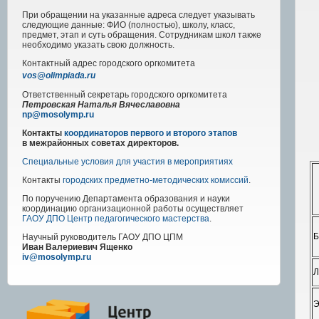
При обращении на указанные адреса следует указывать
следующие данные: ФИО (полностью), школу, класс,
предмет, этап и суть обращения. Сотрудникам школ также
необходимо указать свою должность.
Контактный адрес
городского
оргкомитета
vos@olimpiada.ru
Ответственный секретарь городского оргкомитета
Петровская Наталья Вячеславовна
np@mosolymp.ru
Контакты
координаторов первого и второго этапов
в межрайонных советах директоров.
Специальные условия для участия в мероприятиях
Контакты
городских предметно-методических комиссий
.
По поручению Департамента образования и науки
координацию организационной работы осуществляет
ГАОУ ДПО Центр педагогического мастерства
.
Б
Научный руководитель
ГАОУ ДПО ЦПМ
Иван Валериевич Ященко
iv@mosolymp.ru
Л
Э