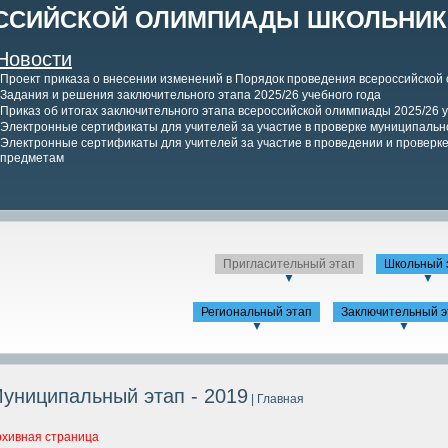
ССИЙСКОЙ ОЛИМПИАДЫ ШКОЛЬНИКО
Новости
Проект приказа о внесении изменений в Порядок проведения всероссийской
Задания и решения заключительного этапа 2025/26 учебного года
Приказ об итогах заключительного этапа всероссийской олимпиады 2025/26 у
Электронные сертификаты для учителей за участие в проверке муниципально
Электронные сертификаты для учителей за участие в проведении и проверке 
предметам
Пригласительный этап
Школьный 
▼
▼
Региональный этап
Заключительный э
▼
▼
униципальный этап - 2019
| Главная
рхивная страница