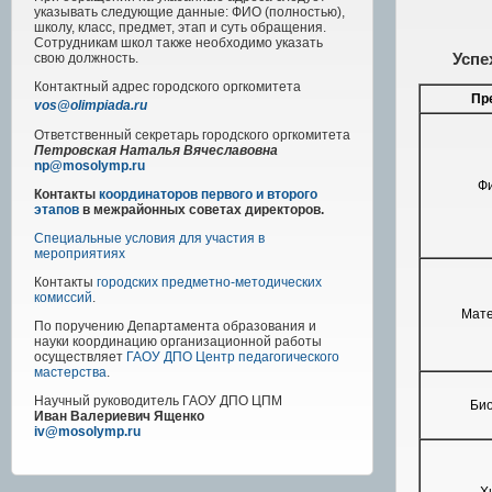
указывать следующие данные: ФИО (полностью),
школу, класс, предмет, этап и суть обращения.
Сотрудникам школ также необходимо указать
Успе
свою должность.
Контактный адрес
городского
оргкомитета
Пр
vos@olimpiada.ru
Ответственный секретарь городского оргкомитета
Петровская Наталья Вячеславовна
np@mosolymp.ru
Ф
Контакты
координаторов первого и второго
этапов
в межрайонных советах директоров.
Специальные условия для участия в
мероприятиях
Контакты
городских предметно-методических
комиссий
.
Мате
По поручению Департамента образования и
науки координацию организационной работы
осуществляет
ГАОУ ДПО Центр педагогического
мастерства
.
Научный руководитель
ГАОУ ДПО ЦПМ
Би
Иван Валериевич Ященко
iv@mosolymp.ru