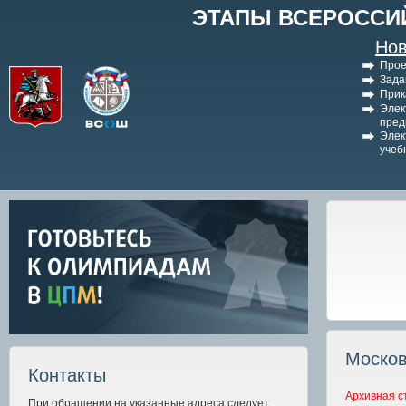
ЭТАПЫ ВСЕРОССИ
Нов
Прое
Зада
Прик
Элек
пред
Элек
учеб
Москов
Контакты
Архивная с
При обращении на указанные адреса следует