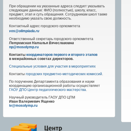
При обращении на указанные адреса следует указывать
следующие данные: ФИО (полностью), школу, класс,
предмет, этап и суть обращения. Сотрудникам школ также
необходимо указать свою должность.
Контактный адрес
городского
оргкомитета
vos@olimpiada.ru
Ответственный секретарь городского оргкомитета
Петровская Наталья Вячеславовна
np@mosolymp.ru
Контакты
координаторов первого и второго этапов
в межрайонных советах директоров.
Специальные условия для участия в мероприятиях
Контакты
городских предметно-методических комиссий
.
По поручению Департамента образования и науки
координацию организационной работы осуществляет
ГАОУ ДПО Центр педагогического мастерства
.
Научный руководитель
ГАОУ ДПО ЦПМ
Иван Валериевич Ященко
iv@mosolymp.ru