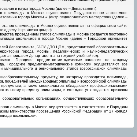
же лица, осваивающие указанные образовательные программы в форме
ования и науки города Москвы (далее – Департамент).
ов олимпиады в Москве осуществляет Государственное автономное
зования города Москвы «Центр педагогического мастерства» (далее –
 этапов олимпиады в Москве осуществляются на официальном сайте
адресу: https://всош.цпм.рф.
оводства проведением этапов олимпиады в Москве создается постоянно
мпиады школьников в городе Москве (далее – Городской оргкомитет
телей Департамента, ГАОУ ДПО ЦПМ, представителей образовательных
рритории города Москвы, педагогических и научно-педагогических
ается приказом Департамента на текущий учебный год.
вляют Городские предметно-методические комиссии по каждому
да. Городские предметно-методические комиссии осуществляют все
ий муниципального и регионального этапов всероссийской олимпиады
бщеобразовательному предмету, по которому проводится олимпиада,
иков, победителей международных олимпиад и всероссийской олимпиады
 предметам, а также специалистов, обладающих профессиональными
вательному предмету олимпиады, и ежегодно утверждается приказом
 образовательных организациях, осуществляющих образовательную
тапов олимпиады в Москве осуществляется в соответствии с Порядком
казом Министерства просвещения Российской Федерации от 27
ноября
мпиады школьников».