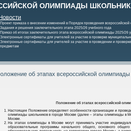
ССИЙСКОЙ ОЛИМПИАДЫ ШКОЛЬНИКО
Новости
Проект приказа о внесении изменений в Порядок проведения всероссийской
Задания и решения заключительного этапа 2025/26 учебного года
Приказ об итогах заключительного этапа всероссийской олимпиады 2025/26 у
Электронные сертификаты для учителей за участие в проверке муниципально
Электронные сертификаты для учителей за участие в проведении и проверке 
предметам
оложение об этапах всероссийской олимпиады
Положение об этапах всероссийской олим
Настоящее Положение определяет особенности организации и проведен
олимпиады школьников в городе Москве (далее – этапы олимпиады в Мо
Москве.
На этапах олимпиады в Москве могут принимать участие индивидуа
образовательные программы начального общего, основного общего