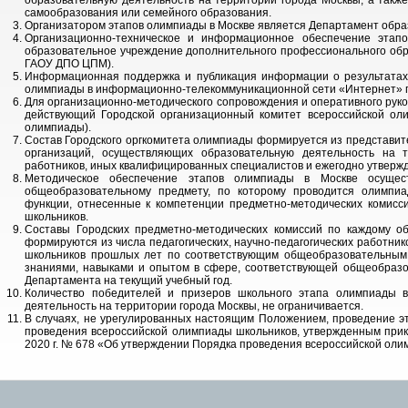
образовательную деятельность на территории города Москвы, а так
самообразования или семейного образования.
Организатором этапов олимпиады в Москве является Департамент образ
Организационно-техническое и информационное обеспечение этап
образовательное учреждение дополнительного профессионального обра
ГАОУ ДПО ЦПМ).
Информационная поддержка и публикация информации о результатах
олимпиады в информационно-телекоммуникационной сети «Интернет» по 
Для организационно-методического сопровождения и оперативного рук
действующий Городской организационный комитет всероссийской оли
олимпиады).
Состав Городского оргкомитета олимпиады формируется из представи
организаций, осуществляющих образовательную деятельность на те
работников, иных квалифицированных специалистов и ежегодно утвержд
Методическое обеспечение этапов олимпиады в Москве осущест
общеобразовательному предмету, по которому проводится олимпиа
функции, отнесенные к компетенции предметно-методических комисс
школьников.
Составы Городских предметно-методических комиссий по каждому о
формируются из числа педагогических, научно-педагогических работн
школьников прошлых лет по соответствующим общеобразовательным
знаниями, навыками и опытом в сфере, соответствующей общеобразо
Департамента на текущий учебный год.
Количество победителей и призеров школьного этапа олимпиады в
деятельность на территории города Москвы, не ограничивается.
В случаях, не урегулированных настоящим Положением, проведение э
проведения всероссийской олимпиады школьников, утвержденным при
2020
г. №
678 «Об утверждении Порядка проведения всероссийской оли