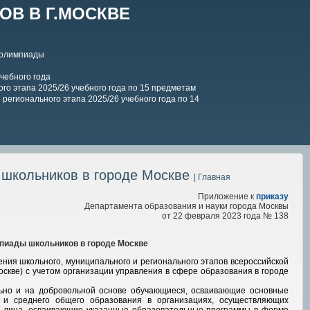
В В Г.МОСКВЕ
 олимпиады
чебного года
го этапа 2025/26 учебного года по 15 предметам
регионального этапа 2025/26 учебного года по 14
 школьников в городе Москве
| Главная
Приложение к
приказу
Департамента образования и науки города Москвы
от 22 февраля 2023 года №
138
пиады школьников в городе Москве
ия школьного, муниципального и регионального этапов всероссийской
скве) с учетом организации управления в сфере образования в городе
льно и на добровольной основе обучающиеся, осваивающие основные
 и среднего общего образования в организациях, осуществляющих