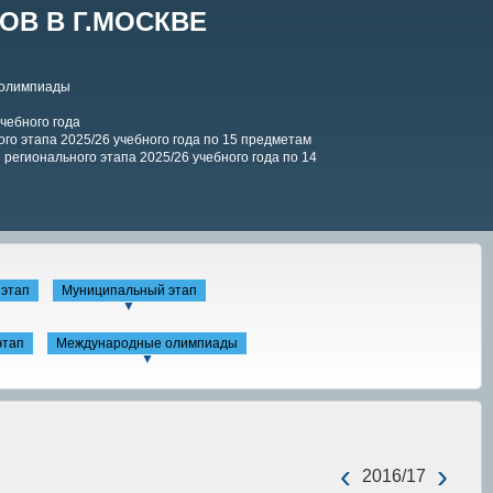
В В Г.МОСКВЕ
 олимпиады
чебного года
го этапа 2025/26 учебного года по 15 предметам
регионального этапа 2025/26 учебного года по 14
этап
Муниципальный этап
▼
этап
Международные олимпиады
▼
‹
›
2016/17