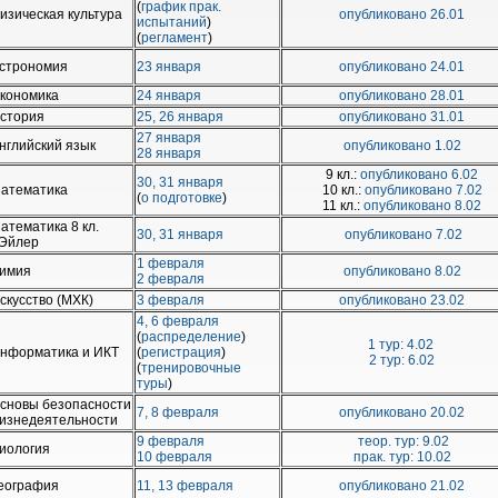
(
график прак.
изическая культура
опубликовано 26.01
испытаний
)
(
регламент
)
строномия
23 января
опубликовано 24.01
кономика
24 января
опубликовано 28.01
стория
25, 26 января
опубликовано 31.01
27 января
нглийский язык
опубликовано 1.02
28 января
9 кл.:
опубликовано 6.02
30, 31 января
атематика
10 кл.:
опубликовано 7.02
(
о подготовке
)
11 кл.:
опубликовано 8.02
атематика 8 кл.
30, 31 января
опубликовано 7.02
 Эйлер
1 февраля
имия
опубликовано 8.02
2 февраля
скусство (МХК)
3 февраля
опубликовано 23.02
4, 6 февраля
(
распределение
)
1 тур: 4.02
нформатика и ИКТ
(
регистрация
)
2 тур: 6.02
(
тренировочные
туры
)
сновы безопасности
7, 8 февраля
опубликовано 20.02
изнедеятельности
9 февраля
теор. тур: 9.02
иология
10 февраля
прак. тур: 10.02
еография
11, 13 февраля
опубликовано 21.02