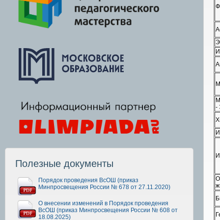
Ф
А
Э
И
А
М
М
-
Х
И
И
Полезные документы
О
Порядок проведения ВсОШ (приказ
ж
Минпросвещения России № 678 от 27.11.2020)
Б
О внесении изменений в Порядок проведения
ВсОШ (приказ Минпросвещения России № 608 от
Г
18.08.2025)