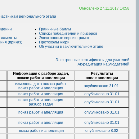
Обновлено 27.11.2017 14:58
частникам регионального этапа
едении
Граничные баллы
Cписки победителей и призеров
гламенты
Электронные версии грамот
ния (приказ)
Протоколы жюри
Об участии в заключительном этапе
Электронные сертификаты для учителей
Аккредитация наблюдателей
Информация о разборе задач,
Результаты
показе работ и апелляции
после апелляции
изменена дата показа работ
опубликовано 31.01
показ работ и апелляция
показ работ и апелляция
опубликовано 31.01
показ работ и апелляция
опубликовано 31.01
разбор задач
показ работ и апелляция
опубликовано 31.01
показ работ и апелляция
опубликовано 31.01
показ работ и апелляция
опубликовано 8.02