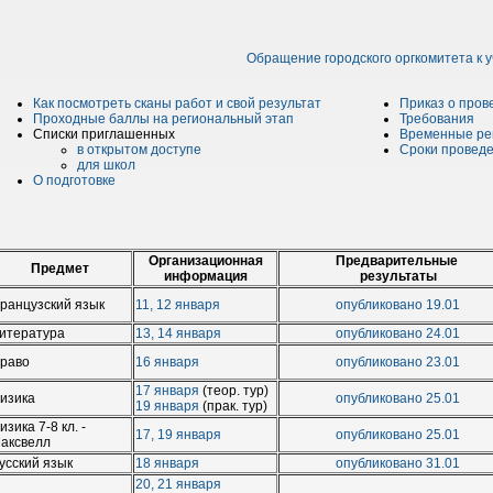
Обращение городского оргкомитета к у
Как посмотреть сканы работ и свой результат
Приказ о пров
Проходные баллы на региональный этап
Требования
Списки приглашенных
Временные ре
в открытом доступе
Сроки проведе
для школ
О подготовке
Организационная
Предварительные
Предмет
информация
результаты
ранцузский язык
11, 12 января
опубликовано 19.01
итература
13, 14 января
опубликовано 24.01
раво
16 января
опубликовано 23.01
17 января
(теор. тур)
изика
опубликовано 25.01
19 января
(прак. тур)
изика 7-8 кл. -
17, 19 января
опубликовано 25.01
аксвелл
усский язык
18 января
опубликовано 31.01
20, 21 января