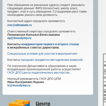
При обращении на указанные адреса следует указывать
следующие данные: ФИО (полностью), школу, класс,
предмет, этап и суть обращения. Сотрудникам школ также
необходимо указать свою должность.
Контактный адрес
городского
оргкомитета
vos@olimpiada.ru
Ответственный секретарь городского оргкомитета
Петровская Наталья Вячеславовна
np@mosolymp.ru
Контакты
координаторов первого и второго этапов
в межрайонных советах директоров.
Специальные условия для участия в мероприятиях
Контакты
городских предметно-методических комиссий
.
Ф
По поручению Департамента образования и науки
координацию организационной работы осуществляет
Л
ГАОУ ДПО Центр педагогического мастерства
.
П
Научный руководитель
ГАОУ ДПО ЦПМ
Иван Валериевич Ященко
iv@mosolymp.ru
Ф
Ф
М
Р