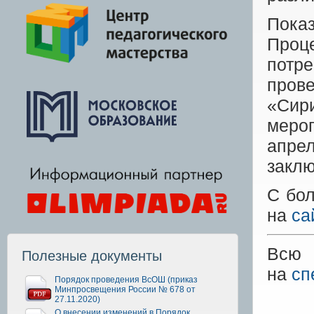
Пока
Проц
потр
пров
«Сир
меро
апре
заклю
С бо
на
са
Всю 
Полезные документы
на
сп
Порядок проведения ВсОШ (приказ
Минпросвещения России № 678 от
27.11.2020)
О внесении изменений в Порядок