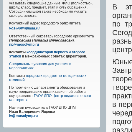
указывать следующие данные: ФИО (полностью),
В эт
школу, класс, предмет, этап и суть обращения.
Сотрудникам школ также необходимо указать
орга
свою должность.
по т
Контактный адрес
городского
оргкомитета
vos@olimpiada.ru
Сегод
Ответственный секретарь городского оргкомитета
разны
Петровская Наталья Вячеславовна
np@mosolymp.ru
цент
Контакты
координаторов первого и второго
этапов
в межрайонных советах директоров.
Юные
Специальные условия для участия в
Завтр
мероприятиях
Контакты
городских предметно-методических
теор
комиссий
.
теор
По поручению Департамента образования и
науки координацию организационной работы
практ
осуществляет
ГАОУ ДПО Центр педагогического
мастерства
.
в пер
Научный руководитель
ГАОУ ДПО ЦПМ
черед
Иван Валериевич Ященко
iv@mosolymp.ru
подг
разли