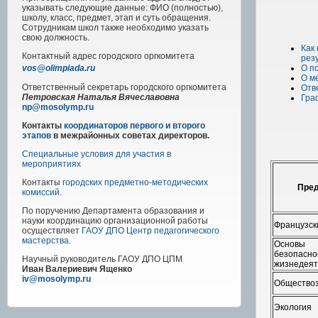
указывать следующие данные: ФИО (полностью),
школу, класс, предмет, этап и суть обращения.
Сотрудникам школ также необходимо указать
свою должность.
Как
Контактный адрес
городского
оргкомитета
рез
О п
vos@olimpiada.ru
О м
Ответственный секретарь городского оргкомитета
Отв
Петровская Наталья Вячеславовна
Гра
np@mosolymp.ru
Контакты
координаторов первого и второго
этапов
в межрайонных советах директоров.
Специальные условия для участия в
мероприятиях
Контакты
городских предметно-методических
Пре
комиссий
.
По поручению Департамента образования и
науки координацию организационной работы
Французск
осуществляет
ГАОУ ДПО Центр педагогического
мастерства
.
Основы
безопасно
Научный руководитель
ГАОУ ДПО ЦПМ
жизнедея
Иван Валериевич Ященко
iv@mosolymp.ru
Общество
Экология