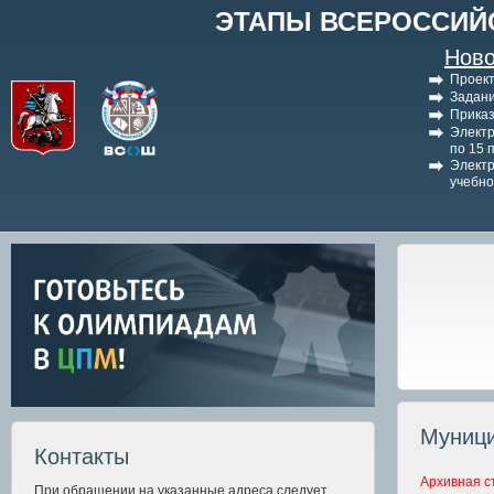
ЭТАПЫ ВСЕРОССИЙ
Ново
Проект
Задани
Приказ
Электр
по 15 
Электр
учебно
Муници
Контакты
Архивная с
При обращении на указанные адреса следует