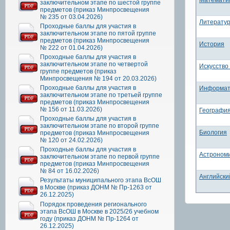
Математи
заключительном этапе по шестой группе
предметов (приказ Минпросвещения
№ 235 от 03.04.2026)
Литерату
Проходные баллы для участия в
заключительном этапе по пятой группе
предметов (приказ Минпросвещения
История
№ 222 от 01.04.2026)
Проходные баллы для участия в
заключительном этапе по четвертой
Искусство
группе предметов (приказ
Минпросвещения № 194 от 20.03.2026)
Проходные баллы для участия в
Информат
заключительном этапе по третьей группе
предметов (приказ Минпросвещения
№ 156 от 11.03.2026)
Географи
Проходные баллы для участия в
заключительном этапе по второй группе
Биология
предметов (приказ Минпросвещения
№ 120 от 24.02.2026)
Проходные баллы для участия в
Астроном
заключительном этапе по первой группе
предметов (приказ Минпросвещения
№ 84 от 16.02.2026)
Английски
Результаты муниципального этапа ВсОШ
в Москве (приказ ДОНМ № Пр-1263 от
26.12.2025)
Порядок проведения регионального
этапа ВсОШ в Москве в 2025/26 учебном
году (приказ ДОНМ № Пр-1264 от
26.12.2025)