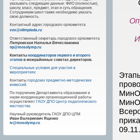
указывать следующие данные: ФИО (полностью),
школу, класс, предмет, этап и суть обращения.
Сотрудникам школ также необходимо указать
свою должность.
Оп
Контактный адрес
городского
оргкомитета
vos@olimpiada.ru
И
Ответственный секретарь городского оргкомитета
Петровская Наталья Вячеславовна
np@mosolymp.ru
Контакты
координаторов первого и второго
этапов
в межрайонных советах директоров.
Специальные условия для участия в
мероприятиях
Этапы
Контакты
городских предметно-методических
прово
комиссий
.
МинОб
По поручению Департамента образования и
науки координацию организационной работы
МинОб
осуществляет
ГАОУ ДПО Центр педагогического
мастерства
.
Всеро
Научный руководитель
ГАОУ ДПО ЦПМ
прик
Иван Валериевич Ященко
iv@mosolymp.ru
09.11