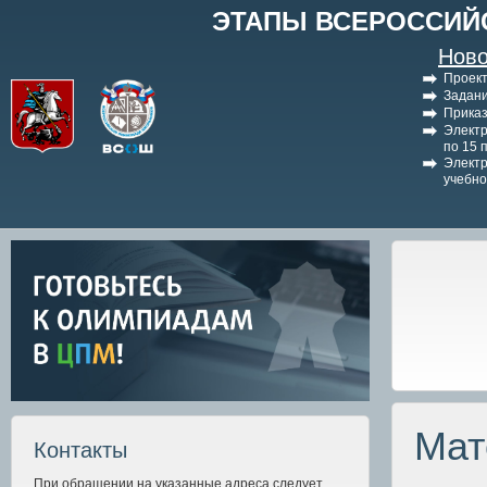
ЭТАПЫ ВСЕРОССИЙ
Ново
Проект
Задани
Приказ
Электр
по 15 
Электр
учебно
Мат
Контакты
При обращении на указанные адреса следует