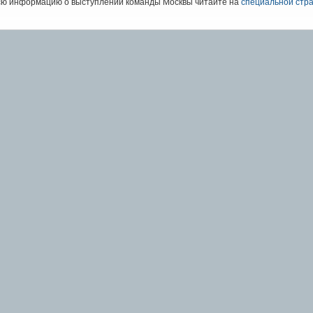
сю информацию о выступлении команды Москвы читайте на
специальной стр