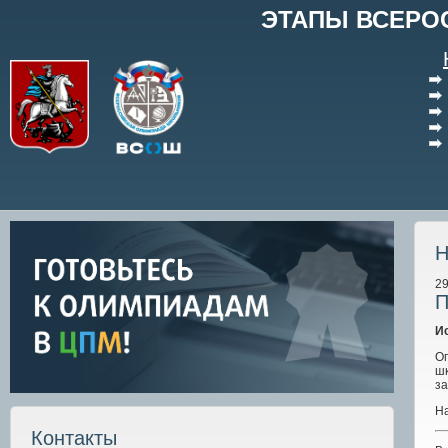
ЭТАПЫ ВСЕРО
Н
29
П
И
О
шк
за
На
Контакты