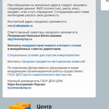
В
При обращении на указанные адреса следует указывать
следующие данные: ФИО (полностью), школу, класс,
предмет, этап и суть обращения. Сотрудникам школ также
необходимо указать свою должность.
Контактный адрес
городского
оргкомитета
vos@olimpiada.ru
Ответственный секретарь городского оргкомитета
Петровская Наталья Вячеславовна
np@mosolymp.ru
Контакты
координаторов первого и второго этапов
в межрайонных советах директоров.
Специальные условия для участия в мероприятиях
Контакты
городских предметно-методических комиссий
.
По поручению Департамента образования и науки
координацию организационной работы осуществляет
ГАОУ ДПО Центр педагогического мастерства
.
Научный руководитель
ГАОУ ДПО ЦПМ
Иван Валериевич Ященко
iv@mosolymp.ru