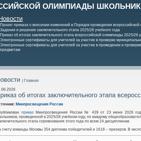
ССИЙСКОЙ ОЛИМПИАДЫ ШКОЛЬНИКО
Новости
Проект приказа о внесении изменений в Порядок проведения всероссийской
Задания и решения заключительного этапа 2025/26 учебного года
Приказ об итогах заключительного этапа всероссийской олимпиады 2025/26 у
Электронные сертификаты для учителей за участие в проверке муниципально
Электронные сертификаты для учителей за участие в проведении и проверке 
предметам
овости
| Главная
.06.2026
риказ об итогах заключительного этапа всерос
сточник:
Минпросвещения России
публикован
приказ
Минпросвещения России № 439 от 23 июня 2026 года 
ольников, проведенной в 2025/26 учебном году, по каждому общеобразовате
ключительного этапа соревнования этого года по всем 24 дисциплинам.
 счету команды Москвы 354 диплома победителей и 1618 – призеров. В числ