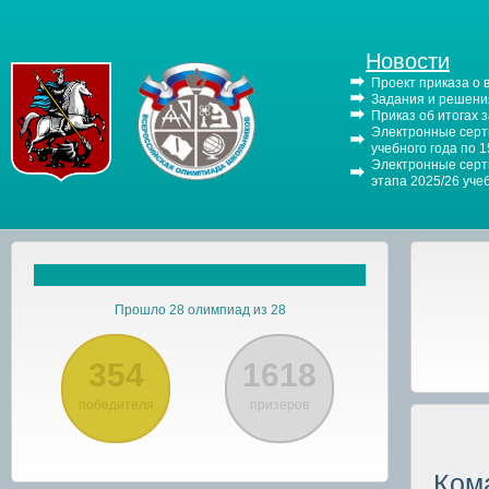
Новости
Проект приказа о
Задания и решения
Приказ об итогах 
Электронные серти
учебного года по 
Электронные серти
этапа 2025/26 уче
Прошло 28 олимпиад из 28
354
1618
победителя
призеров
Ком