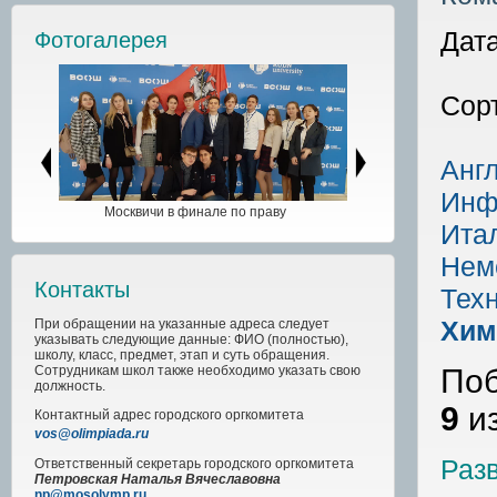
Дата
Фотогалерея
Сор
Анг
Инф
Москвичи в финале по праву
Ита
Нем
Контакты
Тех
Хим
При обращении на указанные адреса следует
указывать следующие данные: ФИО (полностью),
школу, класс, предмет, этап и суть обращения.
Поб
Сотрудникам школ также необходимо указать свою
должность.
9
и
Контактный адрес
городского
оргкомитета
vos@olimpiada.ru
Раз
Ответственный секретарь городского оргкомитета
Петровская Наталья Вячеславовна
np@mosolymp.ru