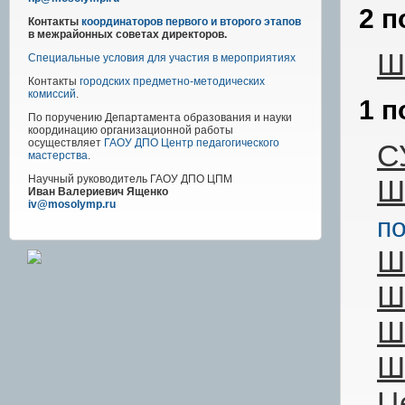
2 п
Контакты
координаторов первого и второго этапов
в межрайонных советах директоров.
Ш
Специальные условия для участия в мероприятиях
Контакты
городских предметно-методических
комиссий
.
1 п
По поручению Департамента образования и науки
координацию организационной работы
осуществляет
ГАОУ ДПО Центр педагогического
С
мастерства
.
Научный руководитель
ГАОУ ДПО ЦПМ
Ш
Иван Валериевич Ященко
iv@mosolymp.ru
по
Ш
Ш
Ш
Ш
Ц