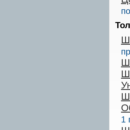
п
То
Ш
п
Ш
Ш
У
Ш
О
1 