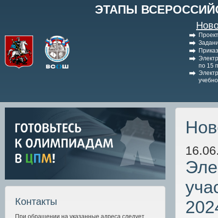
ЭТАПЫ ВСЕРОССИЙ
Ново
Проект
Задани
Приказ
Электр
по 15 
Электр
учебно
Нов
16.06
Эле
уча
Контакты
202
При обращении на указанные адреса следует