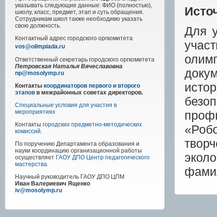
указывать следующие данные: ФИО (полностью),
Исто
школу, класс, предмет, этап и суть обращения.
Сотрудникам школ также необходимо указать
свою должность.
Для 
Контактный адрес
городского
оргкомитета
учас
vos@olimpiada.ru
олимп
Ответственный секретарь городского оргкомитета
Петровская Наталья Вячеславовна
доку
np@mosolymp.ru
истор
Контакты
координаторов первого и второго
этапов
в межрайонных советах директоров.
безоп
Специальные условия для участия в
про
мероприятиях
Контакты
городских предметно-методических
«Роб
комиссий
.
твор
По поручению Департамента образования и
науки координацию организационной работы
экол
осуществляет
ГАОУ ДПО Центр педагогического
мастерства
.
фамил
Научный руководитель
ГАОУ ДПО ЦПМ
Иван Валериевич Ященко
iv@mosolymp.ru