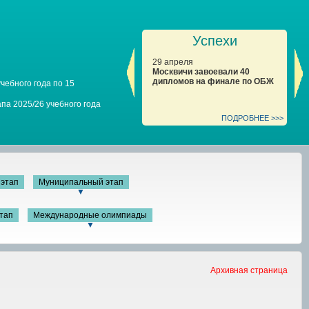
Успехи
29 апреля
29
Москвичи завоевали 40
Мо
дипломов на финале по ОБЖ
ди
чебного года по 15
в 
яз
па 2025/26 учебного года
ПОДРОБНЕЕ >>>
этап
Муниципальный этап
▼
тап
Международные олимпиады
▼
Архивная страница