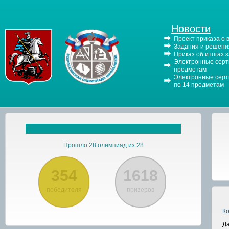
Новости
Проект приказа о
Задания и решения
Приказ об итогах 
Электронные серти
предметам
Электронные серти
по 14 предметам
Прошло 28 олимпиад из 28
354
1618
победителя
призеров
К
Да