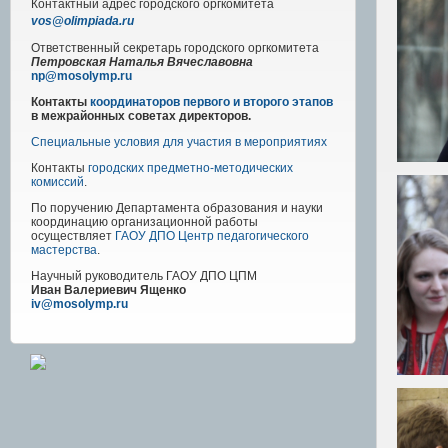
Контактный адрес
городского
оргкомитета
vos@olimpiada.ru
Ответственный секретарь городского оргкомитета
Петровская Наталья Вячеславовна
np@mosolymp.ru
Контакты
координаторов первого и второго этапов
в межрайонных советах директоров.
Специальные условия для участия в мероприятиях
Контакты
городских предметно-методических
комиссий
.
По поручению Департамента образования и науки
координацию организационной работы
осуществляет
ГАОУ ДПО Центр педагогического
мастерства
.
Научный руководитель
ГАОУ ДПО ЦПМ
Иван Валериевич Ященко
iv@mosolymp.ru