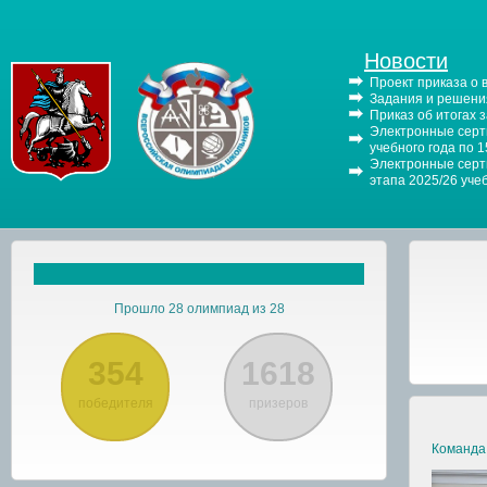
Новости
Проект приказа о
Задания и решения
Приказ об итогах 
Электронные серти
учебного года по 
Электронные серти
этапа 2025/26 уче
Прошло 28 олимпиад из 28
354
1618
победителя
призеров
Команда