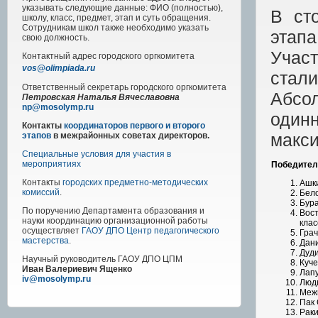
указывать следующие данные: ФИО (полностью),
В ст
школу, класс, предмет, этап и суть обращения.
Сотрудникам школ также необходимо указать
этапа
свою должность.
Участ
Контактный адрес
городского
оргкомитета
vos@olimpiada.ru
стали
Ответственный секретарь городского оргкомитета
Абс
Петровская Наталья Вячеславовна
np@mosolymp.ru
один
Контакты
координаторов первого и второго
макси
этапов
в межрайонных советах директоров.
Специальные условия для участия в
мероприятиях
Победител
Контакты
городских предметно-методических
Ашки
комиссий
.
Бело
Бура
По поручению Департамента образования и
Вост
науки координацию организационной работы
клас
осуществляет
ГАОУ ДПО Центр педагогического
Грач
мастерства
.
Дани
Дуди
Научный руководитель
ГАОУ ДПО ЦПМ
Куче
Иван Валериевич Ященко
Лапу
iv@mosolymp.ru
Людв
Межи
Пак 
Раки