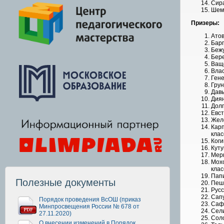
Сира
Шемо
Призеры:
Атов
Барг
Бежу
Бере
Ваще
Влас
Гене
Грун
Давы
Диян
Долг
Евст
Жело
Карп
клас
Коги
Куту
Мерк
Мохо
клас
Папи
Полезные документы
Пешк
Русс
Сапу
Порядок проведения ВсОШ (приказ
Сафо
Минпросвещения России № 678 от
Сели
27.11.2020)
Соло
О внесении изменений в Порядок