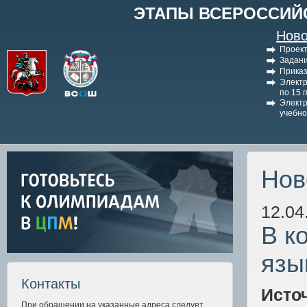
ЭТАПЫ ВСЕРОССИЙ
Ново
Проект
Задани
Приказ
Электр
по 15 
Электр
учебно
Нов
12.04
В к
язы
Контакты
Исто
При обращении на указанные адреса следует