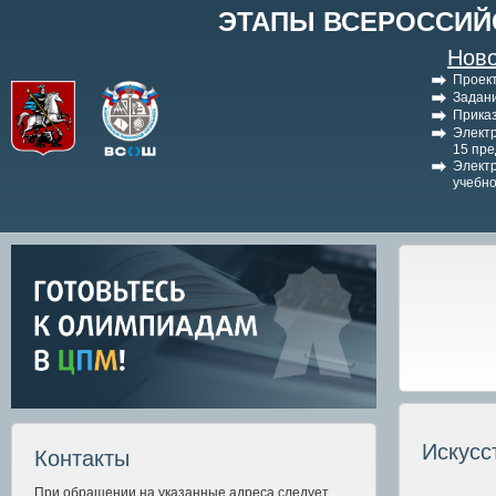
ЭТАПЫ ВСЕРОССИЙ
Ново
Проект
Задани
Приказ
Электр
15 пр
Электр
учебно
Искусс
Контакты
При обращении на указанные адреса следует