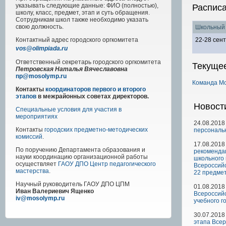
указывать следующие данные: ФИО (полностью),
Распис
школу, класс, предмет, этап и суть обращения.
Сотрудникам школ также необходимо указать
свою должность.
Школьный 
22-28 сен
Контактный адрес
городского
оргкомитета
vos@olimpiada.ru
Ответственный секретарь городского оргкомитета
Текуще
Петровская Наталья Вячеславовна
np@mosolymp.ru
Команда М
Контакты
координаторов первого и второго
этапов
в межрайонных советах директоров.
Новост
Специальные условия для участия в
мероприятиях
24.08.2018
Контакты
городских предметно-методических
персональ
комиссий
.
17.08.2018
По поручению Департамента образования и
рекоменда
науки координацию организационной работы
школьного 
осуществляет
ГАОУ ДПО Центр педагогического
Всероссий
мастерства
.
22 предме
Научный руководитель
ГАОУ ДПО ЦПМ
01.08.2018
Иван Валериевич Ященко
Всероссий
iv@mosolymp.ru
учебного г
30.07.2018
этапа Все