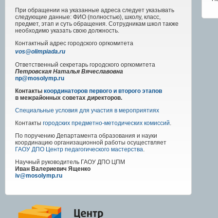
При обращении на указанные адреса следует указывать
следующие данные: ФИО (полностью), школу, класс,
предмет, этап и суть обращения. Сотрудникам школ также
необходимо указать свою должность.
Контактный адрес
городского
оргкомитета
vos@olimpiada.ru
Ответственный секретарь городского оргкомитета
Петровская Наталья Вячеславовна
np@mosolymp.ru
Контакты
координаторов первого и второго этапов
в межрайонных советах директоров.
Специальные условия для участия в мероприятиях
Контакты
городских предметно-методических комиссий
.
По поручению Департамента образования и науки
координацию организационной работы осуществляет
ГАОУ ДПО Центр педагогического мастерства
.
Научный руководитель
ГАОУ ДПО ЦПМ
Иван Валериевич Ященко
iv@mosolymp.ru