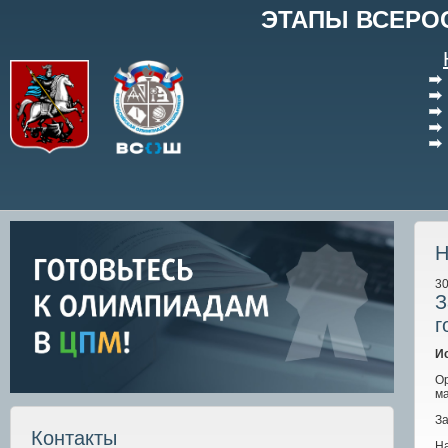
ЭТАПЫ ВСЕРО
Н
30
З
г
И
О
ма
За
Контакты
На