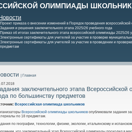
ССИЙСКОЙ ОЛИМПИАДЫ ШКОЛЬНИКО
Новости
Проект приказа о внесении изменений в Порядок проведения всероссийской
Задания и решения заключительного этапа 2025/26 учебного года
Приказ об итогах заключительного этапа всероссийской олимпиады 2025/26 у
Электронные сертификаты для учителей за участие в проверке муниципально
Электронные сертификаты для учителей за участие в проведении и проверке 
предметам
овости
| Главная
.07.2018
адания заключительного этапа Всероссийской 
ода по большинству предметов
сточник:
Всероссийская олимпиада школьников
рганизаторы
Всероссийской олимпиады школьников
опубликовали задания за
териалы по 18 предметам.
дания по географии, технологии, физике, экологии, итальянскому и испанск
помним, что заключительный этап Всероссийской олимпиады проходил в март