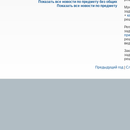
Показать все новости по предмету без общих
Показать все новости по предмету
Му
за
+
к
ре
Рег
зад
пр
реш
ви
Зак
зад
реш
Предыдущий год
|
Сл