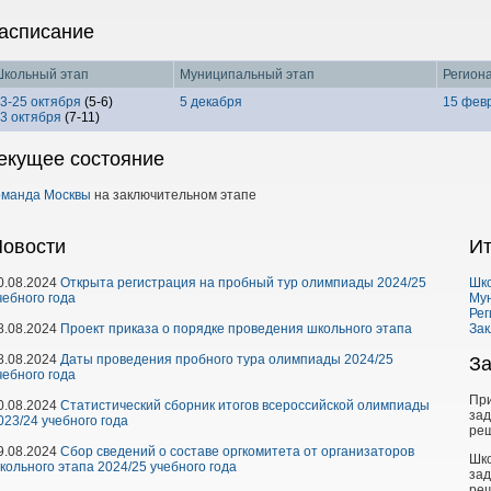
асписание
кольный этап
Муниципальный этап
Регион
3-25 октября
(5-6)
5 декабря
15 фев
3 октября
(7-11)
екущее состояние
оманда Москвы
на заключительном этапе
овости
Ит
0.08.2024
Открыта регистрация на пробный тур олимпиады 2024/25
Шк
чебного года
Му
Рег
8.08.2024
Проект приказа о порядке проведения школьного этапа
Зак
8.08.2024
Даты проведения пробного тура олимпиады 2024/25
З
чебного года
При
0.08.2024
Статистический сборник итогов всероссийской олимпиады
за
023/24 учебного года
ре
9.08.2024
Сбор сведений о составе оргкомитета от организаторов
Шк
кольного этапа 2024/25 учебного года
за
ре