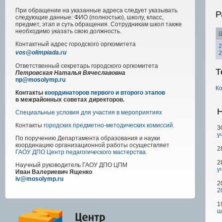
При обращении на указанные адреса следует указывать
Р
следующие данные: ФИО (полностью), школу, класс,
предмет, этап и суть обращения. Сотрудникам школ также
необходимо указать свою должность.
Ш
Контактный адрес
городского
оргкомитета
2
vos@olimpiada.ru
2
Ответственный секретарь городского оргкомитета
Т
Петровская Наталья Вячеславовна
np@mosolymp.ru
К
Контакты
координаторов первого и второго этапов
в межрайонных советах директоров.
Н
Специальные условия для участия в мероприятиях
Контакты
городских предметно-методических комиссий
.
3
у
По поручению Департамента образования и науки
координацию организационной работы осуществляет
2
ГАОУ ДПО Центр педагогического мастерства
.
2
Научный руководитель
ГАОУ ДПО ЦПМ
у
Иван Валериевич Ященко
iv@mosolymp.ru
2
2
1
ш