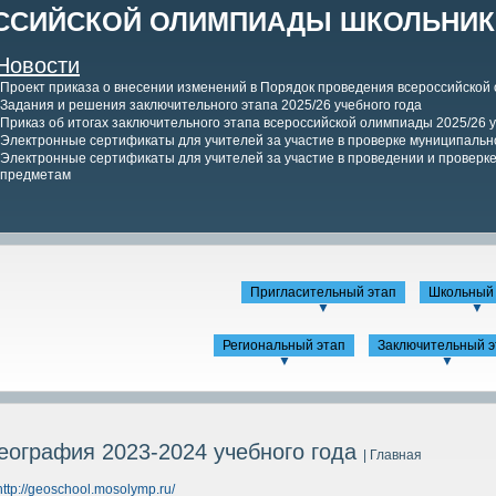
ССИЙСКОЙ ОЛИМПИАДЫ ШКОЛЬНИКО
Новости
Проект приказа о внесении изменений в Порядок проведения всероссийской
Задания и решения заключительного этапа 2025/26 учебного года
Приказ об итогах заключительного этапа всероссийской олимпиады 2025/26 у
Электронные сертификаты для учителей за участие в проверке муниципально
Электронные сертификаты для учителей за участие в проведении и проверке 
предметам
Пригласительный этап
Школьный 
▼
▼
Региональный этап
Заключительный э
▼
▼
еография 2023-2024 учебного года
| Главная
http://geoschool.mosolymp.ru/