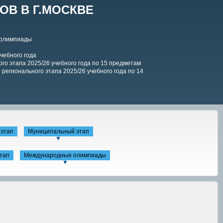
В В Г.МОСКВЕ
 олимпиады
чебного года
го этапа 2025/26 учебного года по 15 предметам
регионального этапа 2025/26 учебного года по 14
этап
Муниципальный этап
▼
тап
Международные олимпиады
▼