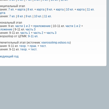
ниципальный этап
дания:
7 кл.
+
карта
|
8 кл.
+
карта
|
9 кл.
+
карта
|
10 кл.
+
карта
|
11 кл.
арта
шения:
7 кл.
|
8 кл.
|
9 кл.
|
10 кл.
|
11 кл.
иональный этап
ания: 9 кл.
части 1 и 2
+
приложение
| 10-11 кл.
части 1 и 2
+
иложение
| 9-11 кл.
часть 3
ения: 9-11 кл.
часть 1
+
часть 2
+
часть 3
деоразбор от ЦПМК:
9-11 кл.
лючительный этап (источник:
vserosolimp.edsoo.ru
)
ания: 9-11 кл.
теор.
+
прак.
+
тест.
ения: 9-11 кл.
теор.
+
тест.
едующий год