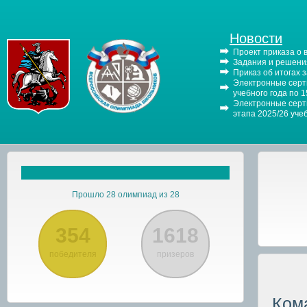
Новости
Проект приказа о
Задания и решения
Приказ об итогах 
Электронные серти
учебного года по 
Электронные серти
этапа 2025/26 уче
Прошло 28 олимпиад из 28
354
1618
победителя
призеров
Ком