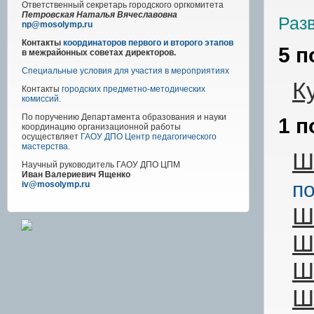
Ответственный секретарь городского оргкомитета
Петровская Наталья Вячеславовна
Раз
np@mosolymp.ru
Контакты
координаторов первого и второго этапов
5 п
в межрайонных советах директоров.
Специальные условия для участия в мероприятиях
К
Контакты
городских предметно-методических
комиссий
.
По поручению Департамента образования и науки
1 п
координацию организационной работы
осуществляет
ГАОУ ДПО Центр педагогического
мастерства
.
Ш
Научный руководитель
ГАОУ ДПО ЦПМ
Иван Валериевич Ященко
по
iv@mosolymp.ru
Ш
Ш
Ш
Ш