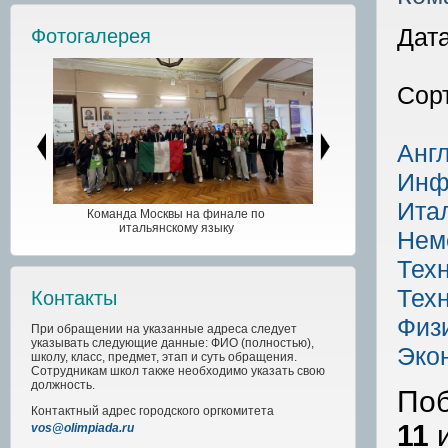
Дата
Фотогалерея
Сор
Анг
Инф
Ита
Команда Москвы на финале по
итальянскому языку
Нем
Техн
Техн
Контакты
Физ
При обращении на указанные адреса следует
указывать следующие данные: ФИО (полностью),
Эко
школу, класс, предмет, этап и суть обращения.
Сотрудникам школ также необходимо указать свою
должность.
Поб
Контактный адрес
городского
оргкомитета
11
vos@olimpiada.ru