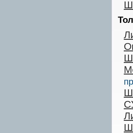
Ш
То
Л
О
Ш
М
п
Ш
С
Л
Ш