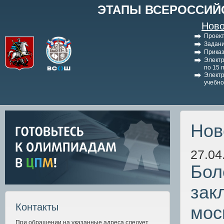
ЭТАПЫ ВСЕРОССИЙ
Ново
Проект
Задани
Приказ
Электр
по 15 
Электр
учебно
Нов
27.04
Бол
зак
Контакты
мос
При обращении на указанные адреса следует