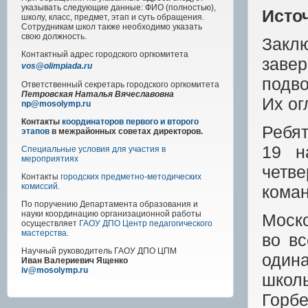
указывать следующие данные: ФИО (полностью),
Исто
школу, класс, предмет, этап и суть обращения.
Сотрудникам школ также необходимо указать
свою должность.
Закл
Контактный адрес
городского
оргкомитета
заве
vos@olimpiada.ru
подво
Ответственный секретарь городского оргкомитета
Петровская Наталья Вячеславовна
Их ог
np@mosolymp.ru
Контакты
координаторов первого и второго
Ребя
этапов
в межрайонных советах директоров.
19 н
Специальные условия для участия в
мероприятиях
четве
Контакты
городских предметно-методических
комиссий
.
коман
По поручению Департамента образования и
науки координацию организационной работы
Моско
осуществляет
ГАОУ ДПО Центр педагогического
мастерства
.
во вс
Научный руководитель
ГАОУ ДПО ЦПМ
одина
Иван Валериевич Ященко
iv@mosolymp.ru
школ
Горб