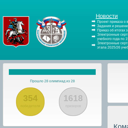
Новости
Проект приказа о
Задания и решения
Приказ об итогах 
Электронные серти
учебного года по 
Электронные серти
этапа 2025/26 уче
Прошло 28 олимпиад из 28
354
1618
победителя
призеров
Ком