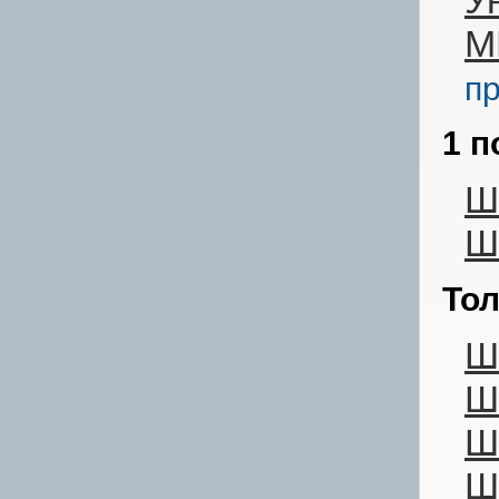
У
М
п
1 п
Ш
Ш
То
Ш
Ш
Ш
Ш