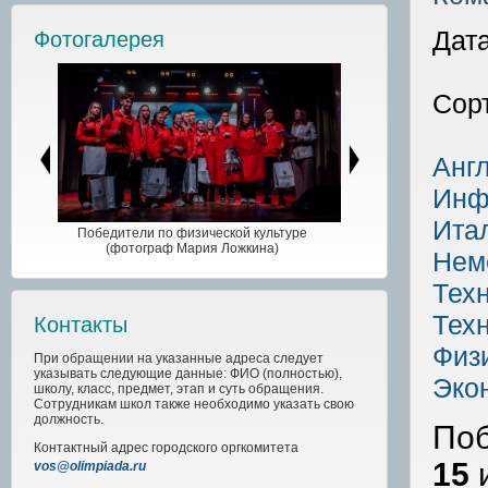
Дата
Фотогалерея
Сор
Анг
Инф
Ита
Победители по физической культуре
(фотограф Мария Ложкина)
Нем
Техн
Техн
Контакты
Физ
При обращении на указанные адреса следует
указывать следующие данные: ФИО (полностью),
Эко
школу, класс, предмет, этап и суть обращения.
Сотрудникам школ также необходимо указать свою
должность.
Поб
Контактный адрес
городского
оргкомитета
15
vos@olimpiada.ru