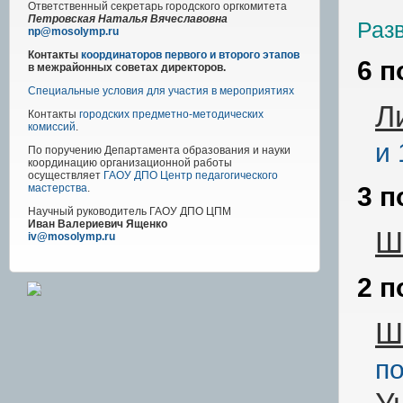
Ответственный секретарь городского оргкомитета
Петровская Наталья Вячеславовна
Раз
np@mosolymp.ru
Контакты
координаторов первого и второго этапов
6 п
в межрайонных советах директоров.
Специальные условия для участия в мероприятиях
Л
Контакты
городских предметно-методических
комиссий
.
и 
По поручению Департамента образования и науки
координацию организационной работы
осуществляет
ГАОУ ДПО Центр педагогического
мастерства
.
3 п
Научный руководитель
ГАОУ ДПО ЦПМ
Иван Валериевич Ященко
Ш
iv@mosolymp.ru
2 п
Ш
по