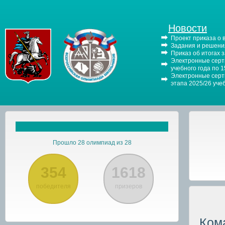
Новости
Проект приказа о
Задания и решения
Приказ об итогах 
Электронные серти
учебного года по 
Электронные серти
этапа 2025/26 уче
Прошло 28 олимпиад из 28
354
1618
победителя
призеров
Ком