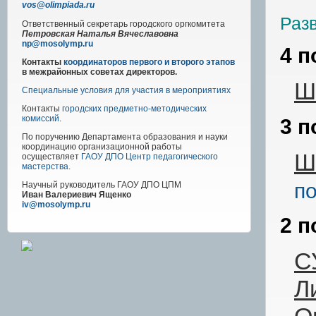
vos@olimpiada.ru
Раз
Ответственный секретарь городского оргкомитета
Петровская Наталья Вячеславовна
np@mosolymp.ru
4 п
Контакты
координаторов первого и второго этапов
в межрайонных советах директоров.
Ш
Специальные условия для участия в мероприятиях
Контакты
городских предметно-методических
комиссий
.
3 п
По поручению Департамента образования и науки
координацию организационной работы
Ш
осуществляет
ГАОУ ДПО Центр педагогического
мастерства
.
по
Научный руководитель
ГАОУ ДПО ЦПМ
Иван Валериевич Ященко
iv@mosolymp.ru
2 п
С
Л