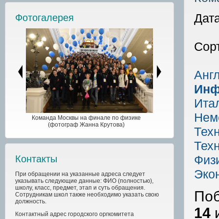
Дата
Фотогалерея
Сор
Анг
Инф
Ита
Нем
Команда Москвы на финале по физике
(фотограф Жанна Крутова)
Техн
Техн
Физ
Контакты
Эко
При обращении на указанные адреса следует
указывать следующие данные: ФИО (полностью),
школу, класс, предмет, этап и суть обращения.
Поб
Сотрудникам школ также необходимо указать свою
должность.
14
Контактный адрес
городского
оргкомитета