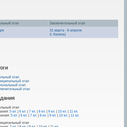
альный этап
Заключительный этап
аря
31 марта - 6 апреля
(г. Казань)
оги
ольный этап
ниципальный этап
иональный этап
лючительный этап
адания
ольный этап
дания:
5 кл.
|
6 кл.
|
7 кл.
|
8 кл.
|
9 кл.
|
10 кл.
|
11 кл.
шения:
5 кл.
|
6 кл.
|
7 кл.
|
8 кл.
|
9 кл.
|
10 кл.
|
11 кл.
ниципальный этап
дания:
7 кл.
|
8 кл.
|
9 кл.
|
10 кл.
|
11 кл.