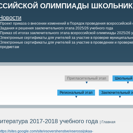
ССИЙСКОЙ ОЛИМПИАДЫ ШКОЛЬНИКО
Новости
Проект приказа о внесении изменений в Порядок проведения всероссийской
Задания и решения заключительного этапа 2025/26 учебного года
Приказ об итогах заключительного этапа всероссийской олимпиады 2025/26 у
Электронные сертификаты для учителей за участие в проверке муниципально
Электронные сертификаты для учителей за участие в проведении и проверке 
предметам
Пригласительный этап
Школьный 
▼
▼
Региональный этап
Заключительный э
▼
▼
итература 2017-2018 учебного года
| Главная
https://sites.google.com/site/vsovershenstve/vserossijskaa-