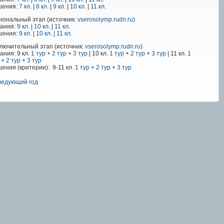
шения:
7 кл.
|
8 кл.
|
9 кл.
|
10 кл.
|
11 кл.
иональный этап (источник:
vserosolymp.rudn.ru
)
дания:
9 кл.
|
10 кл.
|
11 кл.
шения:
9 кл.
|
10 кл.
|
11 кл.
лючительный этап (источник:
vserosolymp.rudn.ru
)
ания: 9 кл.
1 тур
+
2 тур
+
3 тур
| 10 кл.
1 тур
+
2 тур
+
3 тур
| 11 кл.
1
+
2 тур
+
3 тур
ения (критерии): 9-11 кл.
1 тур
+
2 тур
+
3 тур
едующий год