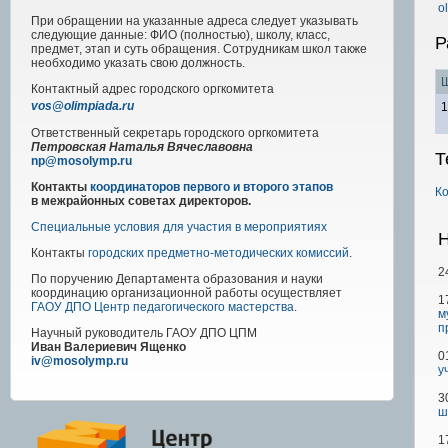
o
При обращении на указанные адреса следует указывать
следующие данные: ФИО (полностью), школу, класс,
Р
предмет, этап и суть обращения. Сотрудникам школ также
необходимо указать свою должность.
Ш
Контактный адрес
городского
оргкомитета
vos@olimpiada.ru
1
Ответственный секретарь городского оргкомитета
Петровская Наталья Вячеславовна
Т
np@mosolymp.ru
Контакты
координаторов первого и второго этапов
К
в межрайонных советах директоров.
Специальные условия для участия в мероприятиях
Н
Контакты
городских предметно-методических комиссий
.
2
По поручению Департамента образования и науки
координацию организационной работы осуществляет
1
ГАОУ ДПО Центр педагогического мастерства
.
м
п
Научный руководитель
ГАОУ ДПО ЦПМ
Иван Валериевич Ященко
0
iv@mosolymp.ru
у
3
ш
1