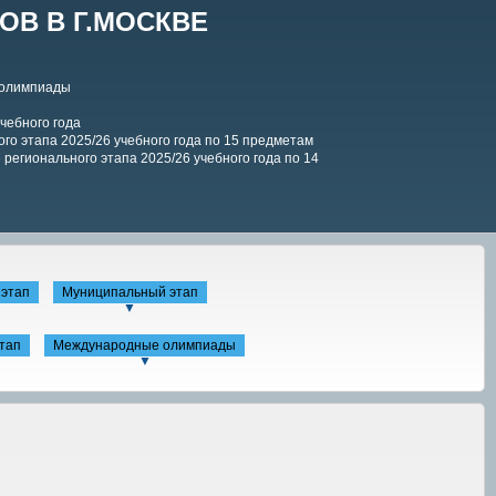
В В Г.МОСКВЕ
 олимпиады
чебного года
го этапа 2025/26 учебного года по 15 предметам
регионального этапа 2025/26 учебного года по 14
этап
Муниципальный этап
▼
тап
Международные олимпиады
▼