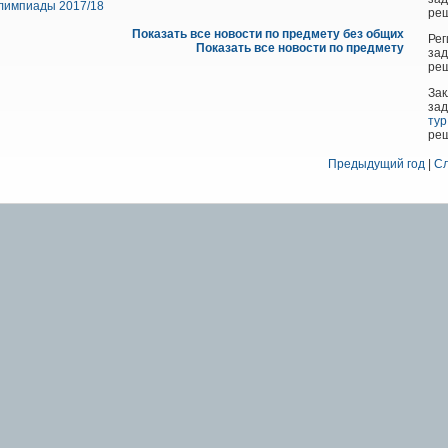
лимпиады 2017/18
ре
Показать все новости по предмету без общих
Рег
Показать все новости по предмету
за
ре
Зак
зад
тур
реш
Предыдущий год
|
Сл