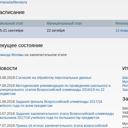
limpiada/literatura
асписание
кольный этап
Муниципальный этап
Регион
5-21 сентября
22 октября
15 янв
екущее состояние
оманда Москвы
на заключительном этапе
овости
Ит
4.08.2018
Согласие на обработку персональных данных
Шк
Му
7.08.2018
Методические рекомендации по проведению школьного и
Рег
униципального этапов Всероссийской олимпиады 2018/19 по 22
Зак
редметам
З
1.08.2018
Задания финала Всероссийской олимпиады 2017/18
чебного года по всем предметам
Шк
за
0.07.2018
Задания заключительного этапа Всероссийской олимпиады
ре
кольников 2017/18 учебного года по большинству предметов
Му
7.07.2018
Приказ об итогах заключительного этапа всероссийской
за