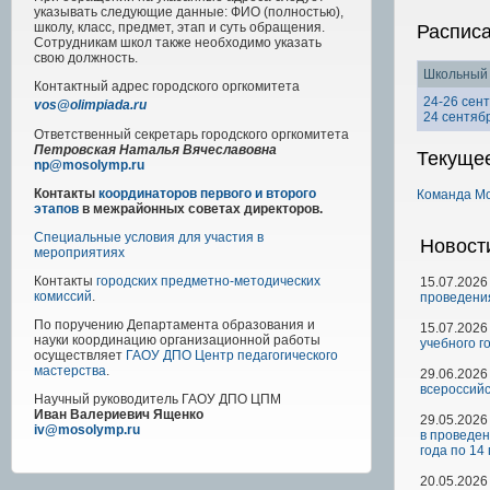
указывать следующие данные: ФИО (полностью),
школу, класс, предмет, этап и суть обращения.
Распис
Сотрудникам школ также необходимо указать
свою должность.
Школьный 
Контактный адрес
городского
оргкомитета
24-26 сен
vos@olimpiada.ru
24 сентяб
Ответственный секретарь городского оргкомитета
Петровская Наталья Вячеславовна
Текуще
np@mosolymp.ru
Контакты
координаторов первого и второго
Команда М
этапов
в межрайонных советах директоров.
Специальные условия для участия в
Новост
мероприятиях
Контакты
городских предметно-методических
15.07.2026
комиссий
.
проведени
По поручению Департамента образования и
15.07.2026
науки координацию организационной работы
учебного г
осуществляет
ГАОУ ДПО Центр педагогического
мастерства
.
29.06.2026
всероссийс
Научный руководитель
ГАОУ ДПО ЦПМ
Иван Валериевич Ященко
29.05.2026
iv@mosolymp.ru
в проведен
года по 14
20.05.2026