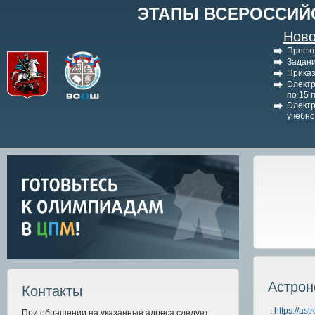
ЭТАПЫ ВСЕРОССИЙ
Ново
Проект
Задани
Приказ
Электр
по 15 
Электр
учебно
Астрон
Контакты
:
https://ast
При обращении на указанные адреса следует