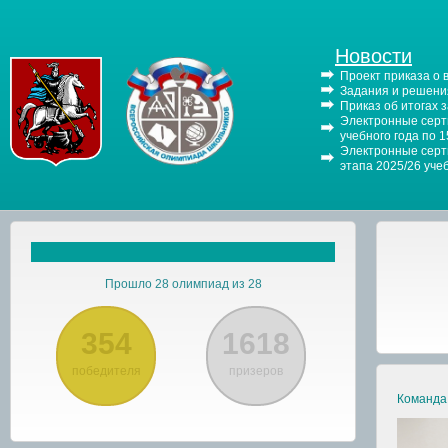
Новости
Проект приказа о
Задания и решения
Приказ об итогах 
Электронные серти
учебного года по 
Электронные серти
этапа 2025/26 уче
Прошло 28 олимпиад из 28
354
1618
победителя
призеров
Команда