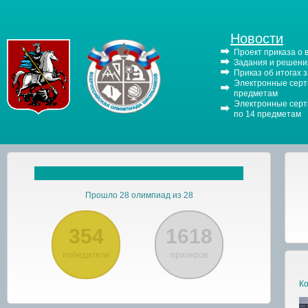
Новости
Проект приказа о
Задания и решения
Приказ об итогах 
Электронные серти
предметам
Электронные серти
по 14 предметам
Прошло 28 олимпиад из 28
354
1618
победителя
призеров
Ко