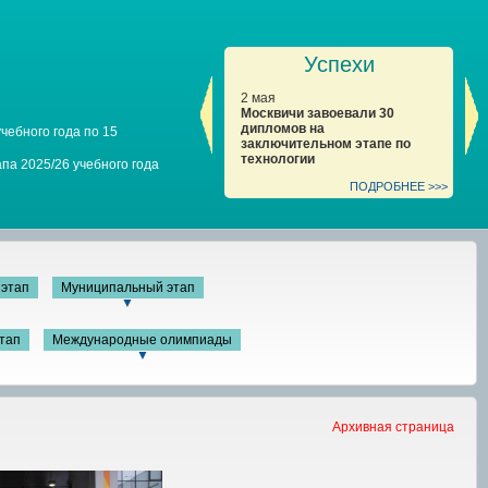
Успехи
2 мая
2 
Москвичи завоевали 30
Ко
дипломов на
69
чебного года по 15
заключительном этапе по
за
технологии
би
па 2025/26 учебного года
ПОДРОБНЕЕ >>>
этап
Муниципальный этап
▼
тап
Международные олимпиады
▼
Архивная страница