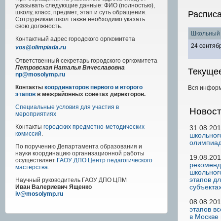
указывать следующие данные: ФИО (полностью),
школу, класс, предмет, этап и суть обращения.
Распис
Сотрудникам школ также необходимо указать
свою должность.
Школьный 
Контактный адрес
городского
оргкомитета
24 сентябр
vos@olimpiada.ru
Ответственный секретарь городского оргкомитета
Петровская Наталья Вячеславовна
Текуще
np@mosolymp.ru
Контакты
координаторов первого и второго
Вся информ
этапов
в межрайонных советах директоров.
Специальные условия для участия в
Новос
мероприятиях
Контакты
городских предметно-методических
31.08.20
комиссий
.
школьног
олимпиад
По поручению Департамента образования и
науки координацию организационной работы
19.08.20
осуществляет
ГАОУ ДПО Центр педагогического
рекоменд
мастерства
.
школьног
этапов дл
Научный руководитель
ГАОУ ДПО ЦПМ
субъекта
Иван Валериевич Ященко
iv@mosolymp.ru
08.08.20
этапов в
в Москве 