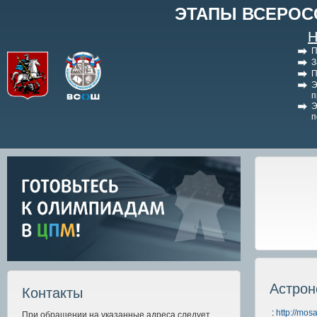
ЭТАПЫ ВСЕРОС
Н
П
З
П
Э
п
Э
п
Астрон
Контакты
:
http://mos
При обращении на указанные адреса следует