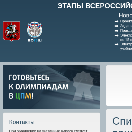
ЭТАПЫ ВСЕРОССИЙ
Ново
Проект
Задани
Приказ
Электр
по 15 
Электр
учебно
Спи
Контакты
При обращении на указанные адреса следует