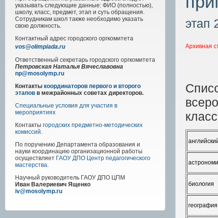
при
указывать следующие данные: ФИО (полностью),
школу, класс, предмет, этап и суть обращения.
Сотрудникам школ также необходимо указать
этап 
свою должность.
Контактный адрес
городского
оргкомитета
Архивная с
vos@olimpiada.ru
Ответственный секретарь городского оргкомитета
Петровская Наталья Вячеславовна
np@mosolymp.ru
Списо
Контакты
координаторов первого и второго
этапов
в межрайонных советах директоров.
всеро
Специальные условия для участия в
мероприятиях
класс
Контакты
городских предметно-методических
комиссий
.
английски
По поручению Департамента образования и
науки координацию организационной работы
осуществляет
ГАОУ ДПО Центр педагогического
астроном
мастерства
.
Научный руководитель
ГАОУ ДПО ЦПМ
биология
Иван Валериевич Ященко
iv@mosolymp.ru
география