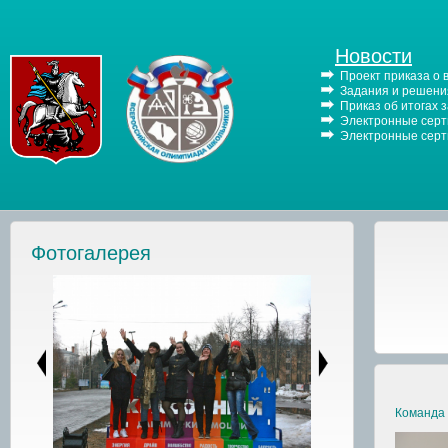
Новости
Проект приказа о
Задания и решения
Приказ об итогах 
Электронные серти
Электронные серти
Фотогалерея
Команда 