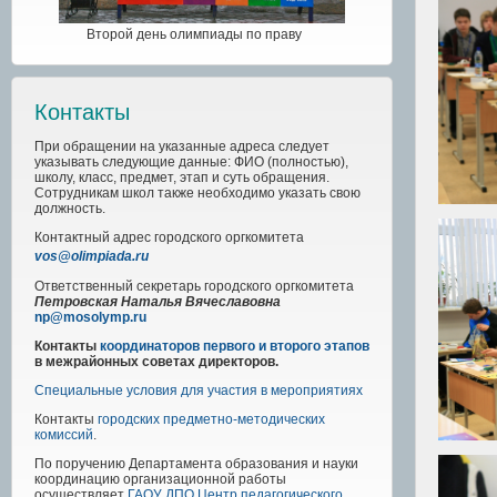
Второй день олимпиады по праву
Контакты
При обращении на указанные адреса следует
указывать следующие данные: ФИО (полностью),
школу, класс, предмет, этап и суть обращения.
Сотрудникам школ также необходимо указать свою
должность.
Контактный адрес
городского
оргкомитета
vos@olimpiada.ru
Ответственный секретарь городского оргкомитета
Петровская Наталья Вячеславовна
np@mosolymp.ru
Контакты
координаторов первого и второго этапов
в межрайонных советах директоров.
Специальные условия для участия в мероприятиях
Контакты
городских предметно-методических
комиссий
.
По поручению Департамента образования и науки
координацию организационной работы
осуществляет
ГАОУ ДПО Центр педагогического