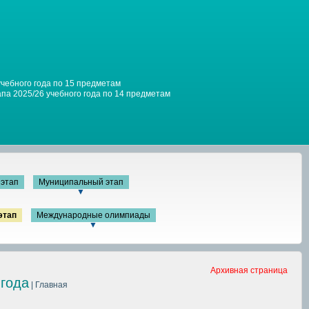
учебного года по 15 предметам
па 2025/26 учебного года по 14 предметам
этап
Муниципальный этап
▼
этап
Международные олимпиады
▼
Архивная страница
 года
| Главная