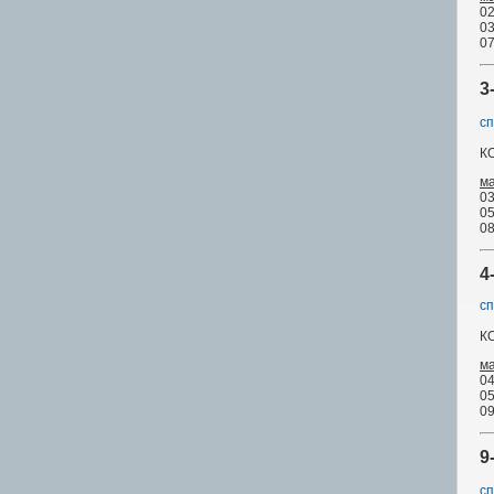
02
03
07
3
сп
К
м
03
05
08
4
сп
К
м
04
05
09
9
сп