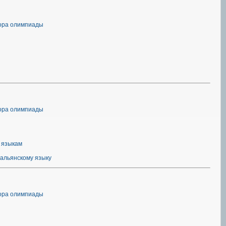
тора олимпиады
тора олимпиады
 языкам
альянскому языку
тора олимпиады