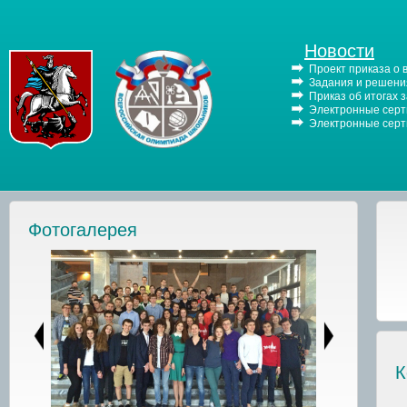
Новости
Проект приказа о
Задания и решения
Приказ об итогах 
Электронные серти
Электронные серти
Фотогалерея
К