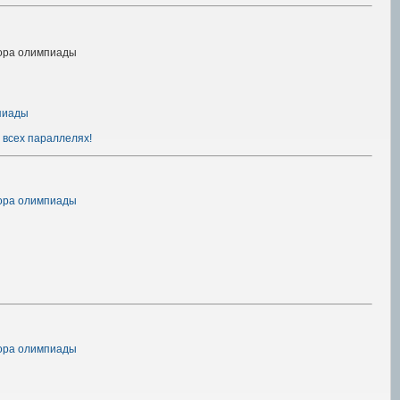
тора олимпиады
пиады
 всех параллелях!
тора олимпиады
тора олимпиады