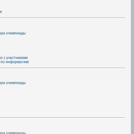
ке
тора олимпиады
о с участниками
 по информатике
тора олимпиады
тора олимпиады