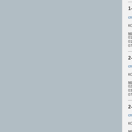
1
сп
К
м
01
01
07
2
сп
К
м
02
03
07
2
сп
К
м