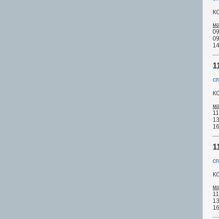
К
м
09
09
14
1
сп
К
м
11
13
16
1
сп
К
м
11
13
16