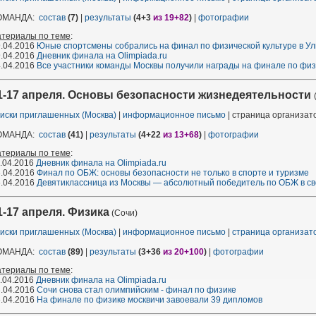
ОМАНДА:
состав
(7)
|
результаты
(4+3
из 19+82
)
|
фотографии
атериалы по теме
:
.04.2016
Юные спортсмены собрались на финал по физической культуре в Ул
.04.2016
Дневник финала на Olimpiada.ru
.04.2016
Все участники команды Москвы получили награды на финале по физ
1-17 апреля. Основы безопасности жизнедеятельности
иски приглашенных (Москва)
|
информационное письмо
| страница организа
ОМАНДА:
состав
(41)
|
результаты
(4+22
из 13+68
)
|
фотографии
атериалы по теме
:
.04.2016
Дневник финала на Olimpiada.ru
.04.2016
Финал по ОБЖ: основы безопасности не только в спорте и туризме
.04.2016
Девятиклассница из Москвы — абсолютный победитель по ОБЖ в с
1-17 апреля. Физика
(Сочи)
иски приглашенных (Москва)
|
информационное письмо
|
страница организа
ОМАНДА:
состав
(89)
|
результаты
(3+36
из 20+100
)
|
фотографии
атериалы по теме
:
.04.2016
Дневник финала на Olimpiada.ru
.04.2016
Сочи снова стал олимпийским - финал по физике
.04.2016
На финале по физике москвичи завоевали 39 дипломов