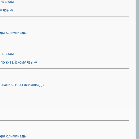
 языкам
у языку
тора олимпиады
 языкам
по китайскому языку
организатора олимпиады
тора олимпиады