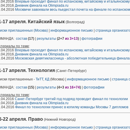
.04.2016
Впервые проходит финал по испанскому, китайскому и итальянскому
.04.2016
Дневник финала на Olimpiada.ru
.04.2016
Москвичи завоевали весь пьедестал почета на финале по испанском
1-17 апреля. Китайский язык
(Волгоград)
иски приглашенных (Москва)
|
информационное письмо
|
страница организа
ОМАНДА:
состав
(17)
|
результаты
(2+7
из 3+13
)
|
фотографии
атериалы по теме
:
.04.2016
Впервые проходит финал по испанскому, китайскому и итальянскому
.04.2016
Дневник финала на Olimpiada.ru
.04.2016
Московская девятиклассница - абсолютная победительница финала 
1-17 апреля. Технология
(Санкт-Петербург)
иски приглашенных -
ТиТТ
,
КД
(Москва) |
информационное письмо
|
страница 
ОМАНДА:
состав
(15)
|
результаты
(4+3
из 16+74
)
|
фотографии
атериалы по теме
:
.04.2016
Санкт-Петербург третий год подряд проводит финал по технологии
.04.2016
Дневник финала на Olimpiada.ru
.04.2016
Финал по технологии принес в копилку команды Москвы 7 дипломов
6-22 апреля. Право
(Нижний Новгород)
иски приглашенных (Москва)
|
информационное письмо
|
страница организа