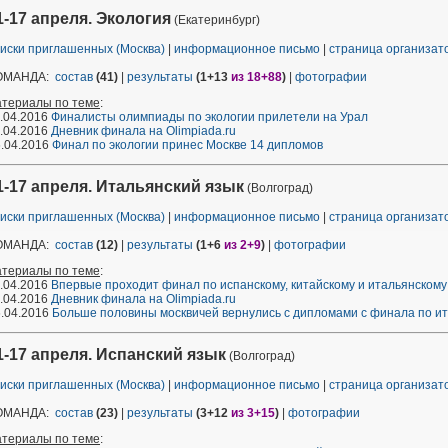
1-17 апреля. Экология
(Екатеринбург)
иски приглашенных (Москва)
|
информационное письмо
|
страница организа
ОМАНДА:
состав
(41)
|
результаты
(1+13
из 18+88
)
|
фотографии
атериалы по теме
:
.04.2016
Финалисты олимпиады по экологии прилетели на Урал
.04.2016
Дневник финала на Olimpiada.ru
.04.2016
Финал по экологии принес Москве 14 дипломов
1-17 апреля. Итальянский язык
(Волгоград)
иски приглашенных (Москва)
|
информационное письмо
|
страница организа
ОМАНДА:
состав
(12)
|
результаты
(1+6
из 2+9
)
|
фотографии
атериалы по теме
:
.04.2016
Впервые проходит финал по испанскому, китайскому и итальянскому
.04.2016
Дневник финала на Olimpiada.ru
.04.2016
Больше половины москвичей вернулись с дипломами с финала по ит
1-17 апреля. Испанский язык
(Волгоград)
иски приглашенных (Москва)
|
информационное письмо
|
страница организа
ОМАНДА:
состав
(23)
|
результаты
(3+12
из 3+15
)
|
фотографии
атериалы по теме
: