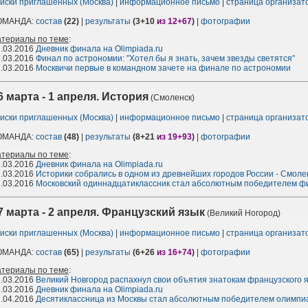
иски приглашенных (Москва)
|
информационное письмо
|
страница организа
ОМАНДА:
состав
(22)
|
результаты
(3+10
из 12+67
)
|
фотографии
атериалы по теме
:
.03.2016
Дневник финала на Olimpiada.ru
.03.2016
Финал по астрономии: "Хотел бы я знать, зачем звезды светятся"
.03.2016
Москвичи первые в командном зачете на финале по астрономии
6 марта - 1 апреля. История
(Смоленск)
иски приглашенных (Москва)
|
информационное письмо
|
страница организа
ОМАНДА:
состав
(48)
|
результаты
(8+21
из 19+93
)
|
фотографии
атериалы по теме
:
.03.2016
Дневник финала на Olimpiada.ru
.03.2016
Историки собрались в одном из древнейших городов России - Смоле
.03.2016
Московский одиннадцатиклассник стал абсолютным победителем ф
7 марта - 2 апреля. Французский язык
(Великий Ногород)
иски приглашенных (Москва)
|
информационное письмо
|
страница организа
ОМАНДА:
состав
(65)
|
результаты
(6+26
из 16+74
)
|
фотографии
атериалы по теме
:
.03.2016
Великий Новгород распахнул свои объятия знатокам французского 
.03.2016
Дневник финала на Olimpiada.ru
.04.2016
Десятиклассница из Москвы стал абсолютным победителем олимпи