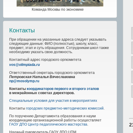
Команда Москвы по экономике
Контакты
При обращении на указанные адреса следует указывать
следующие данные: ФИО (полностью), школу, класс,
предмет, этап и суть обращения. Сотрудникам школ также
необходимо указать свою должность.
Контактный адрес
городского
оргкомитета
vos@olimpiada.ru
Ответственный секретарь городского оргкомитета
Петровская Наталья Вячеславовна
np@mosolymp.ru
Контакты
координаторов первого и второго этапов
в межрайонных советах директоров.
Специальные условия для участия в мероприятиях
Контакты
городских предметно-методических комиссий
.
По поручению Департамента образования и науки
координацию организационной работы осуществляет
ГАОУ ДПО Центр педагогического мастерства
.
2
Научный руководитель
ГАОУ ДПО ЦПМ