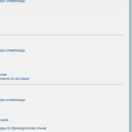
тора олимпиады
тора олимпиады
нске
инала по истории
тора олимпиады
языка
ады по французскому языку