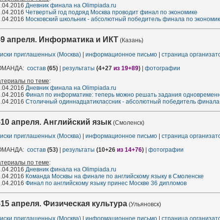
.04.2016
Дневник финала на Olimpiada.ru
.04.2016
Четвертый год подряд Москва проводит финал по экономике
.04.2016
Московский школьник - абсолютный победитель финала по экономи
-9 апреля. Информатика и ИКТ
(Казань)
иски приглашенных (Москва)
|
информационное письмо
|
страница организа
ОМАНДА:
состав
(65)
|
результаты
(4+27
из 19+89
)
|
фотографии
атериалы по теме
:
.04.2016
Дневник финала на Olimpiada.ru
.04.2016
Финал по информатике: теперь можно решать задания одновременн
.04.2016
Столичный одиннадцатиклассник - абсолютный победитель финала
-10 апреля. Английский язык
(Смоленск)
иски приглашенных (Москва)
|
информационное письмо
|
страница организа
ОМАНДА:
состав
(53)
|
результаты
(10+26
из 14+76
)
|
фотографии
атериалы по теме
:
.04.2016
Дневник финала на Olimpiada.ru
.04.2016
Команда Москвы на финале по английскому языку в Смоленске
.04.2016
Финал по английскому языку принес Москве 36 дипломов
-15 апреля. Физическая культура
(Ульяновск)
иски приглашенных (Москва)
|
информационное письмо
|
страница организа