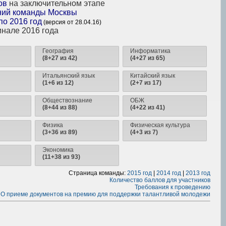
ов
на заключительном этапе
ний команды Москвы
по 2016 год
(версия от 28.04.16)
нале 2016 года
География
Информатика
(8+27 из 42)
(4+27 из 65)
Итальянский язык
Китайский язык
(1+6 из 12)
(2+7 из 17)
Обществознание
ОБЖ
(8+44 из 88)
(4+22 из 41)
Физика
Физическая культура
(3+36 из 89)
(4+3 из 7)
Экономика
(11+38 из 93)
Страница команды:
2015 год
|
2014 год
|
2013 год
Количество баллов для участников
Требования к проведению
О приеме документов на премию для поддержки талантливой молодежи