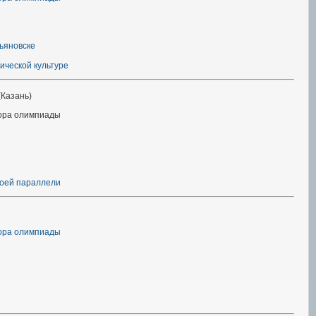
ьяновске
ической культуре
(Казань)
тора олимпиады
воей параллели
тора олимпиады