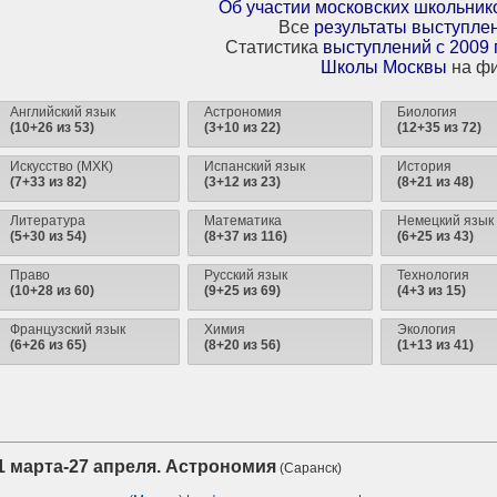
Об участии московских школьник
Все
результаты выступле
Статистика
выступлений с 2009 
Школы Москвы
на фи
Английский язык
Астрономия
Биология
(10+26 из 53)
(3+10 из 22)
(12+35 из 72)
Искусство (МХК)
Испанский язык
История
(7+33 из 82)
(3+12 из 23)
(8+21 из 48)
Литература
Математика
Немецкий язык
(5+30 из 54)
(8+37 из 116)
(6+25 из 43)
Право
Русский язык
Технология
(10+28 из 60)
(9+25 из 69)
(4+3 из 15)
Французский язык
Химия
Экология
(6+26 из 65)
(8+20 из 56)
(1+13 из 41)
1 марта-27 апреля. Астрономия
(Саранск)