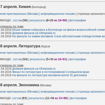
-7 апреля. Химия
(Белгород)
иски приглашенных (Москва)
|
информационное письмо
| страница организа
ОМАНДА:
состав
(56)
|
результаты
(8+20
из 18+90
)
|
фотографии
атериалы по теме
:
.04.2016
Юные химики собрались в Белгороде на финал всероссийской олим
.04.2016
Дневник финала на Olimpiada.ru
.04.2016
На финале по химии москвичи стали абсолютными победителями во
-8 апреля. Литература
(Курск)
иски приглашенных (Москва)
|
информационное письмо
|
страница организа
ОМАНДА:
состав
(54)
|
результаты
(5+30
из 16+91
)
|
фотографии
атериалы по теме
:
.04.2016
Дневник финала на Olimpiada.ru
.04.2016
Финал по литературе в гостеприимном Соловьином краю
.04.2016
На финале по литературе москвичи взяли 35 дипломов
-8 апреля. Экономика
(Москва)
иски приглашенных (Москва)
|
информационное письмо
|
страница организа
ОМАНДА:
состав
(93)
|
результаты
(11+38
из 15+98
)
|
фотографии
атериалы по теме
: