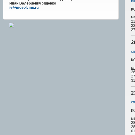
сп
Иван Валериевич Ященко
iv@mosolymp.ru
К
м
21
22
27
2
сп
К
м
26
27
31
2
сп
К
м
28
28
01