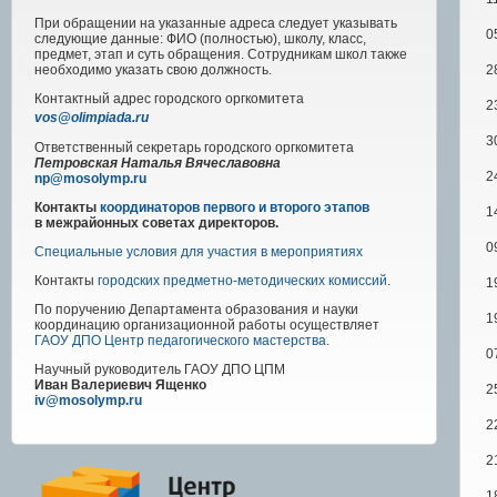
При обращении на указанные адреса следует указывать
0
следующие данные: ФИО (полностью), школу, класс,
предмет, этап и суть обращения. Сотрудникам школ также
2
необходимо указать свою должность.
Контактный адрес
городского
оргкомитета
2
vos@olimpiada.ru
3
Ответственный секретарь городского оргкомитета
Петровская Наталья Вячеславовна
2
np@mosolymp.ru
Контакты
координаторов первого и второго этапов
1
в межрайонных советах директоров.
0
Специальные условия для участия в мероприятиях
Контакты
городских предметно-методических комиссий
.
1
По поручению Департамента образования и науки
1
координацию организационной работы осуществляет
ГАОУ ДПО Центр педагогического мастерства
.
0
Научный руководитель
ГАОУ ДПО ЦПМ
Иван Валериевич Ященко
2
iv@mosolymp.ru
2
2
1