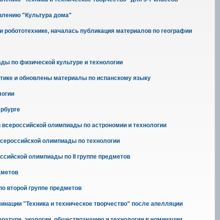
влению "Культура дома"
 робототехнике, началась публикация материалов по географии
ды по физической культуре и технологии
тике и обновлены материалы по испанскому языку
логии
ербурге
в всероссийской олимпиады по астрономии и технологии
всероссийской олимпиады по технологии
сийской олимпиады по II группе предметов
дметов
по второй группе предметов
минации "Техника и техническое творчество" после апелляции
ературе, экологии, обществознанию и технологии в номинации