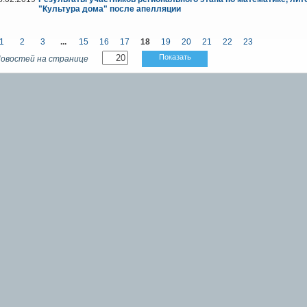
"Культура дома" после апелляции
1
2
3
...
15
16
17
18
19
20
21
22
23
Показать
овостей на странице