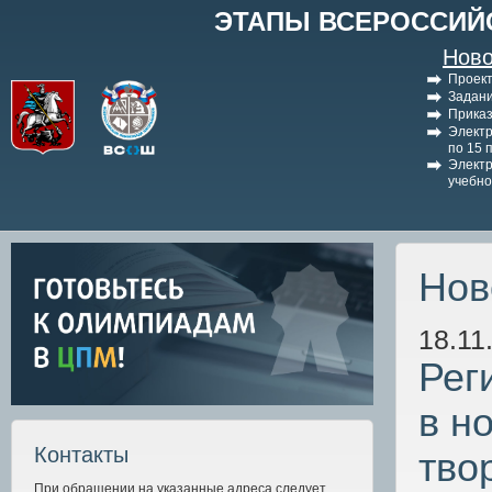
ЭТАПЫ ВСЕРОССИЙ
Ново
Проект
Задани
Приказ
Электр
по 15 
Электр
учебно
Нов
18.11
Рег
в н
Контакты
тво
При обращении на указанные адреса следует