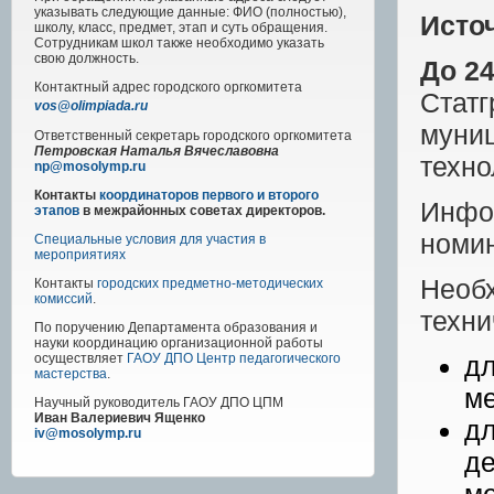
указывать следующие данные: ФИО (полностью),
Исто
школу, класс, предмет, этап и суть обращения.
Сотрудникам школ также необходимо указать
свою должность.
До 2
Контактный адрес
городского
оргкомитета
Стат
vos@olimpiada.ru
муниц
Ответственный секретарь городского оргкомитета
Петровская Наталья Вячеславовна
техно
np@mosolymp.ru
Контакты
координаторов первого и второго
Инфор
этапов
в межрайонных советах директоров.
номи
Специальные условия для участия в
мероприятиях
Необх
Контакты
городских предметно-методических
комиссий
.
техни
По поручению Департамента образования и
науки координацию организационной работы
дл
осуществляет
ГАОУ ДПО Центр педагогического
мастерства
.
м
Научный руководитель
ГАОУ ДПО ЦПМ
Иван Валериевич Ященко
дл
iv@mosolymp.ru
де