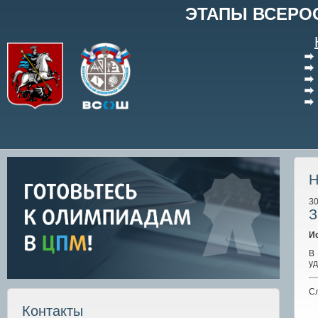
ЭТАПЫ ВСЕРО
Н
30
З
И
В
у
С
Контакты