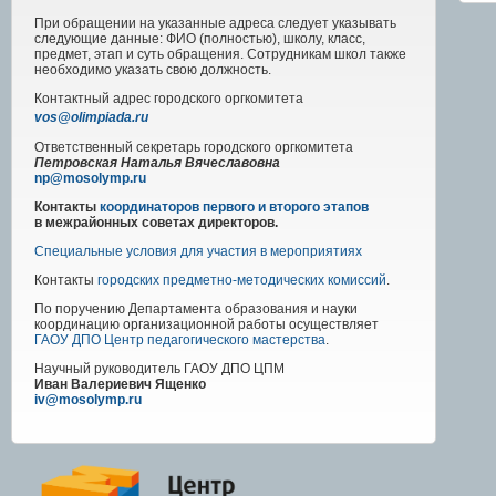
При обращении на указанные адреса следует указывать
следующие данные: ФИО (полностью), школу, класс,
предмет, этап и суть обращения. Сотрудникам школ также
необходимо указать свою должность.
Контактный адрес
городского
оргкомитета
vos@olimpiada.ru
Ответственный секретарь городского оргкомитета
Петровская Наталья Вячеславовна
np@mosolymp.ru
Контакты
координаторов первого и второго этапов
в межрайонных советах директоров.
Специальные условия для участия в мероприятиях
Контакты
городских предметно-методических комиссий
.
По поручению Департамента образования и науки
координацию организационной работы осуществляет
ГАОУ ДПО Центр педагогического мастерства
.
Научный руководитель
ГАОУ ДПО ЦПМ
Иван Валериевич Ященко
iv@mosolymp.ru