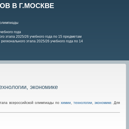
В В Г.МОСКВЕ
 олимпиады
чебного года
го этапа 2025/26 учебного года по 15 предметам
регионального этапа 2025/26 учебного года по 14
ехнологии, экономике
этапа всероссийской олимпиады по
химии
,
технологии
,
экономике
. Для