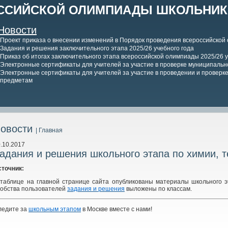
ССИЙСКОЙ ОЛИМПИАДЫ ШКОЛЬНИКО
Новости
Проект приказа о внесении изменений в Порядок проведения всероссийской
Задания и решения заключительного этапа 2025/26 учебного года
Приказ об итогах заключительного этапа всероссийской олимпиады 2025/26 у
Электронные сертификаты для учителей за участие в проверке муниципально
Электронные сертификаты для учителей за участие в проведении и проверке 
предметам
овости
| Главная
.10.2017
адания и решения школьного этапа по химии, т
сточник:
 таблице на главной странице сайта опубликованы материалы школьного 
добства пользователей
задания и решения
выложены по классам.
ледите за
школьным этапом
в Москве вместе с нами!