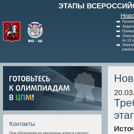
ЭТАПЫ ВСЕРОССИЙ
Ново
Проект
Задани
Приказ
Электр
по 15 
Электр
учебно
Нов
20.03
Тре
эта
Контакты
Исто
При обращении на указанные адреса следует