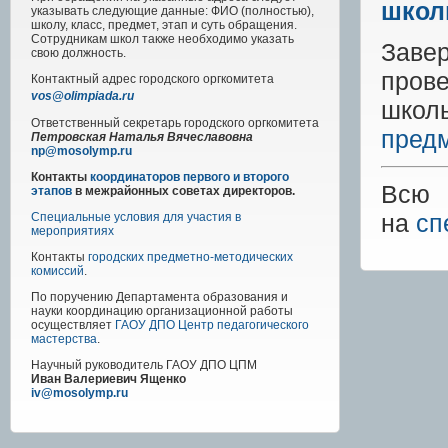
школ
указывать следующие данные: ФИО (полностью),
школу, класс, предмет, этап и суть обращения.
Сотрудникам школ также необходимо указать
За
свою должность.
пров
Контактный адрес
городского
оргкомитета
vos@olimpiada.ru
школь
Ответственный секретарь городского оргкомитета
пред
Петровская Наталья Вячеславовна
np@mosolymp.ru
Контакты
координаторов первого и второго
Всю 
этапов
в межрайонных советах директоров.
на
сп
Специальные условия для участия в
мероприятиях
Контакты
городских предметно-методических
комиссий
.
По поручению Департамента образования и
науки координацию организационной работы
осуществляет
ГАОУ ДПО Центр педагогического
мастерства
.
Научный руководитель
ГАОУ ДПО ЦПМ
Иван Валериевич Ященко
iv@mosolymp.ru