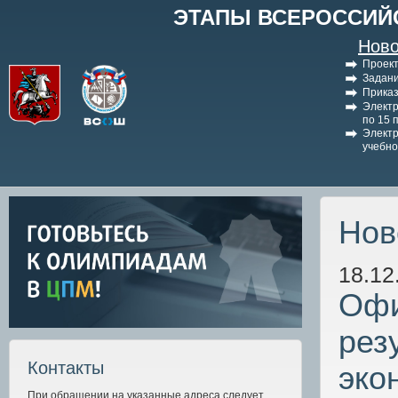
ЭТАПЫ ВСЕРОССИЙ
Ново
Проект
Задани
Приказ
Электр
по 15 
Электр
учебно
Нов
18.12
Офи
рез
Контакты
эко
При обращении на указанные адреса следует