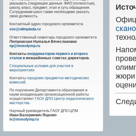
указывать следующие данные: ФИО (полностью),
Исто
школу, класс, предмет, этап и суть обращения.
Сотрудникам школ также необходимо указать
свою должность.
Офиц
Контактный адрес
городского
оргкомитета
скано
vos@olimpiada.ru
техно
Ответственный секретарь городского оргкомитета
Петровская Наталья Вячеславовна
np@mosolymp.ru
Напо
Контакты
координаторов первого и второго
пров
этапов
в межрайонных советах директоров.
олим
Специальные условия для участия в
мероприятиях
жюри
Контакты
городских предметно-методических
комиссий
.
оцени
По поручению Департамента образования и
науки координацию организационной работы
осуществляет
ГАОУ ДПО Центр педагогического
След
мастерства
.
Научный руководитель
ГАОУ ДПО ЦПМ
Иван Валериевич Ященко
iv@mosolymp.ru