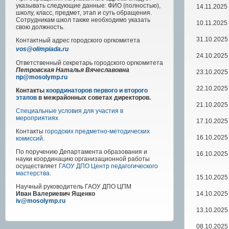
указывать следующие данные: ФИО (полностью),
14.11.2025
школу, класс, предмет, этап и суть обращения.
Сотрудникам школ также необходимо указать
10.11.2025
свою должность.
31.10.2025
Контактный адрес
городского
оргкомитета
vos@olimpiada.ru
24.10.2025
Ответственный секретарь городского оргкомитета
Петровская Наталья Вячеславовна
23.10.2025
np@mosolymp.ru
22.10.2025
Контакты
координаторов первого и второго
этапов
в межрайонных советах директоров.
21.10.2025
Специальные условия для участия в
мероприятиях
17.10.2025
Контакты
городских предметно-методических
16.10.2025
комиссий
.
По поручению Департамента образования и
16.10.2025
науки координацию организационной работы
осуществляет
ГАОУ ДПО Центр педагогического
мастерства
.
15.10.2025
Научный руководитель
ГАОУ ДПО ЦПМ
14.10.2025
Иван Валериевич Ященко
iv@mosolymp.ru
13.10.2025
08.10.2025