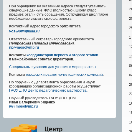
При обращении на указанные адреса следует указывать
2
следующие данные: ФИО (полностью), школу, класс,
предмет, этап и суть обращения. Сотрудникам школ также
2
необходимо указать свою должность.
Контактный адрес
городского
оргкомитета
2
vos@olimpiada.ru
1
Ответственный секретарь городского оргкомитета
Петровская Наталья Вячеславовна
1
np@mosolymp.ru
Контакты
координаторов первого и второго этапов
1
в межрайонных советах директоров.
0
Специальные условия для участия в мероприятиях
Контакты
городских предметно-методических комиссий
.
0
По поручению Департамента образования и науки
2
координацию организационной работы осуществляет
ГАОУ ДПО Центр педагогического мастерства
.
2
Научный руководитель
ГАОУ ДПО ЦПМ
Иван Валериевич Ященко
1
iv@mosolymp.ru
1
1
2