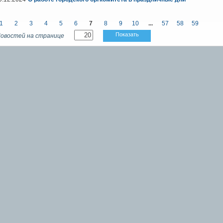
1
2
3
4
5
6
7
8
9
10
...
57
58
59
Показать
овостей на странице