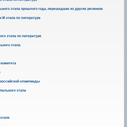
ьного этапа прошлого года, перешедших из других регионов
III этапа по литературе
ого этапа по литературе
льного этапа
 комитета
е
сероссийской олимпиады
пального этапа
 этапе