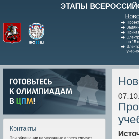
ЭТАПЫ ВСЕРОССИЙ
Ново
Проект
Задани
Приказ
Электр
по 15 
Электр
учебно
Нов
07.10
Про
уче
Контакты
Исто
При обращении на указанные адреса следует