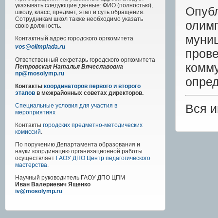
указывать следующие данные: ФИО (полностью),
Опуб
школу, класс, предмет, этап и суть обращения.
Сотрудникам школ также необходимо указать
олим
свою должность.
муни
Контактный адрес
городского
оргкомитета
vos@olimpiada.ru
про
Ответственный секретарь городского оргкомитета
комм
Петровская Наталья Вячеславовна
np@mosolymp.ru
опре
Контакты
координаторов первого и второго
этапов
в межрайонных советах директоров.
Вся 
Специальные условия для участия в
мероприятиях
Контакты
городских предметно-методических
комиссий
.
По поручению Департамента образования и
науки координацию организационной работы
осуществляет
ГАОУ ДПО Центр педагогического
мастерства
.
Научный руководитель
ГАОУ ДПО ЦПМ
Иван Валериевич Ященко
iv@mosolymp.ru