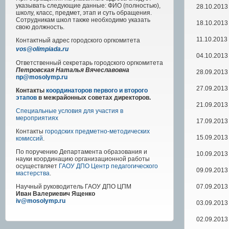
указывать следующие данные: ФИО (полностью),
28.10.2013
школу, класс, предмет, этап и суть обращения.
Сотрудникам школ также необходимо указать
18.10.2013
свою должность.
11.10.2013
Контактный адрес
городского
оргкомитета
vos@olimpiada.ru
04.10.2013
Ответственный секретарь городского оргкомитета
Петровская Наталья Вячеславовна
28.09.2013
np@mosolymp.ru
27.09.2013
Контакты
координаторов первого и второго
этапов
в межрайонных советах директоров.
21.09.2013
Специальные условия для участия в
мероприятиях
17.09.2013
Контакты
городских предметно-методических
15.09.2013
комиссий
.
По поручению Департамента образования и
10.09.2013
науки координацию организационной работы
осуществляет
ГАОУ ДПО Центр педагогического
09.09.2013
мастерства
.
07.09.2013
Научный руководитель
ГАОУ ДПО ЦПМ
Иван Валериевич Ященко
iv@mosolymp.ru
03.09.2013
02.09.2013