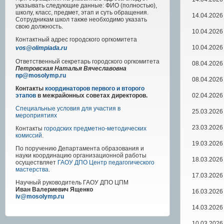
указывать следующие данные: ФИО (полностью),
школу, класс, предмет, этап и суть обращения.
14.04.2026
Сотрудникам школ также необходимо указать
свою должность.
10.04.2026
Контактный адрес
городского
оргкомитета
10.04.2026
vos@olimpiada.ru
Ответственный секретарь городского оргкомитета
08.04.2026
Петровская Наталья Вячеславовна
np@mosolymp.ru
08.04.2026
Контакты
координаторов первого и второго
02.04.2026
этапов
в межрайонных советах директоров.
Специальные условия для участия в
25.03.2026
мероприятиях
23.03.2026
Контакты
городских предметно-методических
комиссий
.
19.03.2026
По поручению Департамента образования и
науки координацию организационной работы
18.03.2026
осуществляет
ГАОУ ДПО Центр педагогического
мастерства
.
17.03.2026
Научный руководитель
ГАОУ ДПО ЦПМ
Иван Валериевич Ященко
16.03.2026
iv@mosolymp.ru
14.03.2026
10.03.2026