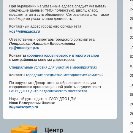
При обращении на указанные адреса следует указывать
2
следующие данные: ФИО (полностью), школу, класс,
предмет, этап и суть обращения. Сотрудникам школ также
2
необходимо указать свою должность.
Контактный адрес
городского
оргкомитета
0
vos@olimpiada.ru
2
Ответственный секретарь городского оргкомитета
Петровская Наталья Вячеславовна
1
np@mosolymp.ru
Контакты
координаторов первого и второго этапов
0
в межрайонных советах директоров.
0
Специальные условия для участия в мероприятиях
Контакты
городских предметно-методических комиссий
.
2
По поручению Департамента образования и науки
1
координацию организационной работы осуществляет
ГАОУ ДПО Центр педагогического мастерства
.
0
Научный руководитель
ГАОУ ДПО ЦПМ
Иван Валериевич Ященко
2
iv@mosolymp.ru
2
2
2