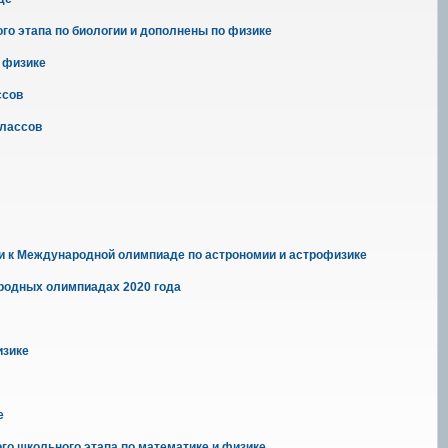
о этапа по биологии и дополнены по физике
 физике
ссов
классов
ки к Международной олимпиаде по астрономии и астрофизике
родных олимпиадах 2020 года
изике
е
го школьного этапа по математике и физике