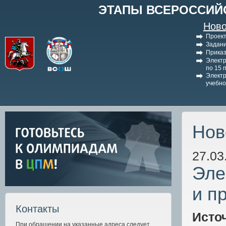
ЭТАПЫ ВСЕРОССИЙ
Ново
Проект
Задани
Приказ
Электр
по 15 
Электр
учебно
Нов
27.03
Эле
и п
Контакты
Исто
При обращении на указанные адреса следует