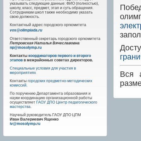
указывать следующие данные: ФИО (полностью),
Побе
школу, класс, предмет, этап и суть обращения.
Сотрудникам школ также необходимо указать
олимп
свою должность.
элект
Контактный адрес
городского
оргкомитета
vos@olimpiada.ru
запол
Ответственный секретарь городского оргкомитета
Петровская Наталья Вячеславовна
Дост
np@mosolymp.ru
гран
Контакты
координаторов первого и второго
этапов
в межрайонных советах директоров.
Специальные условия для участия в
Вся 
мероприятиях
разм
Контакты
городских предметно-методических
комиссий
.
По поручению Департамента образования и
науки координацию организационной работы
осуществляет
ГАОУ ДПО Центр педагогического
мастерства
.
Научный руководитель
ГАОУ ДПО ЦПМ
Иван Валериевич Ященко
iv@mosolymp.ru