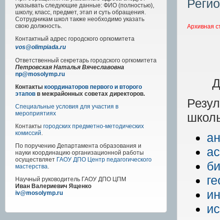
Регио
указывать следующие данные: ФИО (полностью),
школу, класс, предмет, этап и суть обращения.
Сотрудникам школ также необходимо указать
свою должность.
Архивная с
Контактный адрес
городского
оргкомитета
vos@olimpiada.ru
Ответственный секретарь городского оргкомитета
Петровская Наталья Вячеславовна
np@mosolymp.ru
Д
Контакты
координаторов первого и второго
этапов
в межрайонных советах директоров.
Резу
Специальные условия для участия в
мероприятиях
школь
Контакты
городских предметно-методических
комиссий
.
ан
По поручению Департамента образования и
а
науки координацию организационной работы
осуществляет
ГАОУ ДПО Центр педагогического
би
мастерства
.
г
Научный руководитель
ГАОУ ДПО ЦПМ
Иван Валериевич Ященко
и
iv@mosolymp.ru
ис