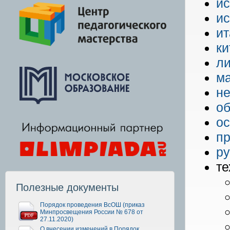
ис
ис
ит
ки
ли
м
не
о
ос
п
ру
те
Полезные документы
Порядок проведения ВсОШ (приказ
Минпросвещения России № 678 от
27.11.2020)
О внесении изменений в Порядок