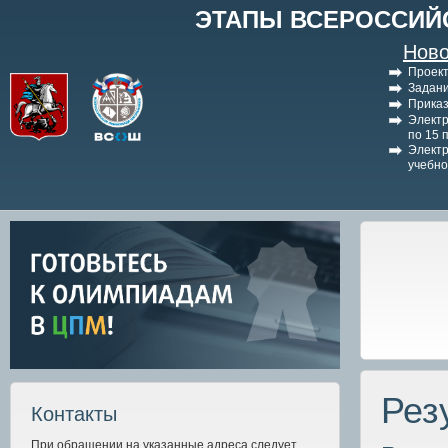
ЭТАПЫ ВСЕРОССИЙ
Ново
Проект
Задани
Приказ
Электр
по 15 
Электр
учебно
Рез
Контакты
При обращении на указанные адреса следует