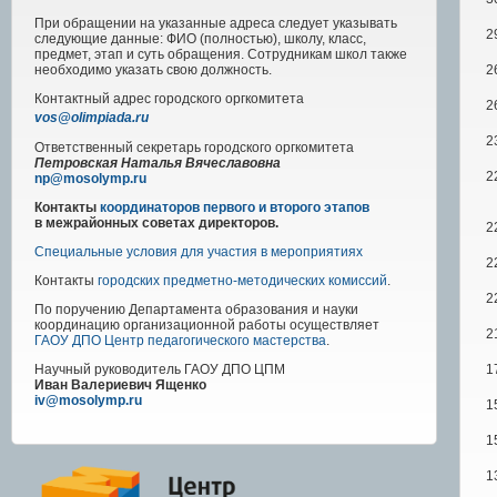
При обращении на указанные адреса следует указывать
2
следующие данные: ФИО (полностью), школу, класс,
предмет, этап и суть обращения. Сотрудникам школ также
2
необходимо указать свою должность.
Контактный адрес
городского
оргкомитета
2
vos@olimpiada.ru
2
Ответственный секретарь городского оргкомитета
Петровская Наталья Вячеславовна
2
np@mosolymp.ru
Контакты
координаторов первого и второго этапов
в межрайонных советах директоров.
2
Специальные условия для участия в мероприятиях
2
Контакты
городских предметно-методических комиссий
.
2
По поручению Департамента образования и науки
координацию организационной работы осуществляет
2
ГАОУ ДПО Центр педагогического мастерства
.
1
Научный руководитель
ГАОУ ДПО ЦПМ
Иван Валериевич Ященко
iv@mosolymp.ru
1
1
1