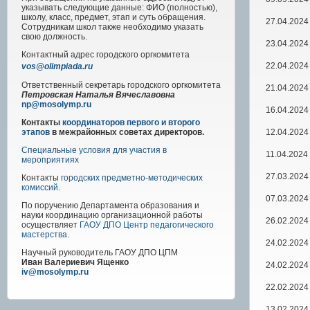
указывать следующие данные: ФИО (полностью),
школу, класс, предмет, этап и суть обращения.
27.04.2024
Сотрудникам школ также необходимо указать
свою должность.
23.04.2024
Контактный адрес
городского
оргкомитета
22.04.2024
vos@olimpiada.ru
Ответственный секретарь городского оргкомитета
21.04.2024
Петровская Наталья Вячеславовна
np@mosolymp.ru
16.04.2024
Контакты
координаторов первого и второго
12.04.2024
этапов
в межрайонных советах директоров.
Специальные условия для участия в
11.04.2024
мероприятиях
27.03.2024
Контакты
городских предметно-методических
комиссий
.
07.03.2024
По поручению Департамента образования и
науки координацию организационной работы
26.02.2024
осуществляет
ГАОУ ДПО Центр педагогического
мастерства
.
24.02.2024
Научный руководитель
ГАОУ ДПО ЦПМ
Иван Валериевич Ященко
24.02.2024
iv@mosolymp.ru
22.02.2024
13.02.2024