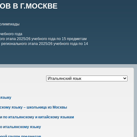
В В Г.МОСКВЕ
 олимпиады
чебного года
го этапа 2025/26 учебного года по 15 предметам
регионального этапа 2025/26 учебного года по 14
 языку
скому языку – школьница из Москвы
и по итальянскому и китайскому языкам
о итальянскому языку
орой группе предметов