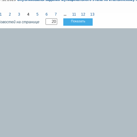
1
2
3
4
5
6
7
...
11
12
13
Показать
овостей на странице