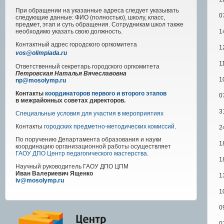
При обращении на указанные адреса следует указывать
0
следующие данные: ФИО (полностью), школу, класс,
предмет, этап и суть обращения. Сотрудникам школ также
1
необходимо указать свою должность.
Контактный адрес
городского
оргкомитета
1
vos@olimpiada.ru
1
Ответственный секретарь городского оргкомитета
Петровская Наталья Вячеславовна
1
np@mosolymp.ru
Контакты
координаторов первого и второго этапов
0
в межрайонных советах директоров.
3
Специальные условия для участия в мероприятиях
Контакты
городских предметно-методических комиссий
.
2
По поручению Департамента образования и науки
1
координацию организационной работы осуществляет
ГАОУ ДПО Центр педагогического мастерства
.
1
Научный руководитель
ГАОУ ДПО ЦПМ
Иван Валериевич Ященко
1
iv@mosolymp.ru
1
0
0