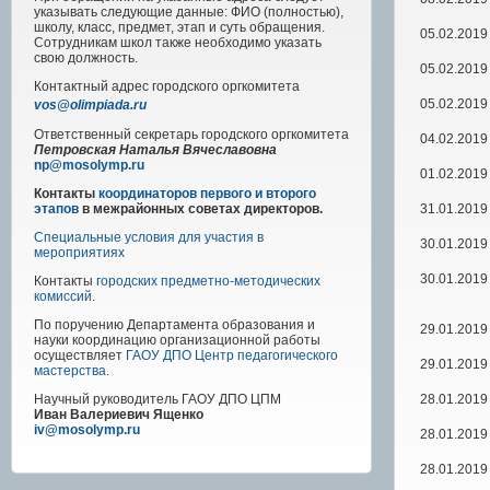
указывать следующие данные: ФИО (полностью),
школу, класс, предмет, этап и суть обращения.
05.02.2019
Сотрудникам школ также необходимо указать
свою должность.
05.02.2019
Контактный адрес
городского
оргкомитета
05.02.2019
vos@olimpiada.ru
Ответственный секретарь городского оргкомитета
04.02.2019
Петровская Наталья Вячеславовна
np@mosolymp.ru
01.02.2019
Контакты
координаторов первого и второго
31.01.2019
этапов
в межрайонных советах директоров.
Специальные условия для участия в
30.01.2019
мероприятиях
30.01.2019
Контакты
городских предметно-методических
комиссий
.
По поручению Департамента образования и
29.01.2019
науки координацию организационной работы
осуществляет
ГАОУ ДПО Центр педагогического
29.01.2019
мастерства
.
28.01.2019
Научный руководитель
ГАОУ ДПО ЦПМ
Иван Валериевич Ященко
iv@mosolymp.ru
28.01.2019
28.01.2019