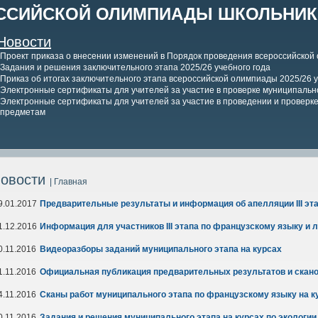
ССИЙСКОЙ ОЛИМПИАДЫ ШКОЛЬНИКО
Новости
Проект приказа о внесении изменений в Порядок проведения всероссийской
Задания и решения заключительного этапа 2025/26 учебного года
Приказ об итогах заключительного этапа всероссийской олимпиады 2025/26 у
Электронные сертификаты для учителей за участие в проверке муниципально
Электронные сертификаты для учителей за участие в проведении и проверке 
предметам
овости
| Главная
9.01.2017
Предварительные результаты и информация об апелляции III эт
1.12.2016
Информация для участников III этапа по французскому языку и 
0.11.2016
Видеоразборы заданий муниципального этапа на курсах
1.11.2016
Официальная публикация предварительных результатов и сканов
4.11.2016
Сканы работ муниципального этапа по французскому языку на к
0.11.2016
Задания и решения муниципального этапа на курсах по экологи