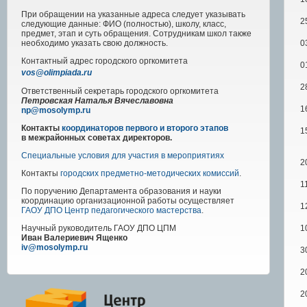
При обращении на указанные адреса следует указывать
2
следующие данные: ФИО (полностью), школу, класс,
предмет, этап и суть обращения. Сотрудникам школ также
0
необходимо указать свою должность.
Контактный адрес
городского
оргкомитета
0
vos@olimpiada.ru
2
Ответственный секретарь городского оргкомитета
Петровская Наталья Вячеславовна
1
np@mosolymp.ru
Контакты
координаторов первого и второго этапов
1
в межрайонных советах директоров.
Специальные условия для участия в мероприятиях
2
Контакты
городских предметно-методических комиссий
.
1
По поручению Департамента образования и науки
координацию организационной работы осуществляет
1
ГАОУ ДПО Центр педагогического мастерства
.
1
Научный руководитель
ГАОУ ДПО ЦПМ
Иван Валериевич Ященко
iv@mosolymp.ru
3
2
2