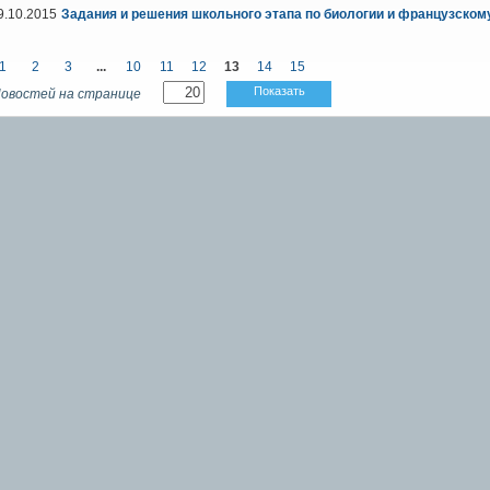
9.10.2015
Задания и решения школьного этапа по биологии и французском
1
2
3
...
10
11
12
13
14
15
Показать
овостей на странице