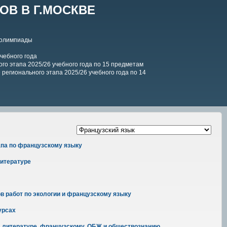
В В Г.МОСКВЕ
 олимпиады
чебного года
го этапа 2025/26 учебного года по 15 предметам
регионального этапа 2025/26 учебного года по 14
апа по французскому языку
литературе
 работ по экологии и французскому языку
урсах
и, литературе, французскому, ОБЖ и обществознанию