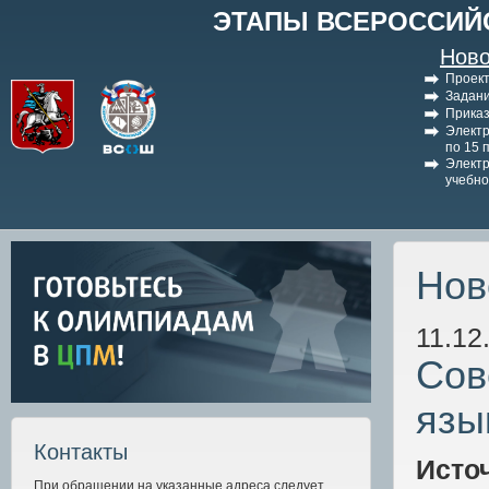
ЭТАПЫ ВСЕРОССИЙ
Ново
Проект
Задани
Приказ
Электр
по 15 
Электр
учебно
Нов
11.12
Сов
язы
Контакты
Исто
При обращении на указанные адреса следует