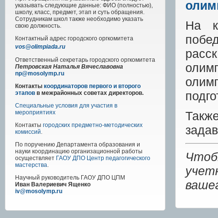
олим
указывать следующие данные: ФИО (полностью),
школу, класс, предмет, этап и суть обращения.
Сотрудникам школ также необходимо указать
На к
свою должность.
побе
Контактный адрес
городского
оргкомитета
vos@olimpiada.ru
рас
Ответственный секретарь городского оргкомитета
олимп
Петровская Наталья Вячеславовна
np@mosolymp.ru
олим
Контакты
координаторов первого и второго
подго
этапов
в межрайонных советах директоров.
Специальные условия для участия в
Такж
мероприятиях
Контакты
городских предметно-методических
задав
комиссий
.
По поручению Департамента образования и
науки координацию организационной работы
Чтоб
осуществляет
ГАОУ ДПО Центр педагогического
мастерства
.
учет
Научный руководитель
ГАОУ ДПО ЦПМ
ваше
Иван Валериевич Ященко
iv@mosolymp.ru