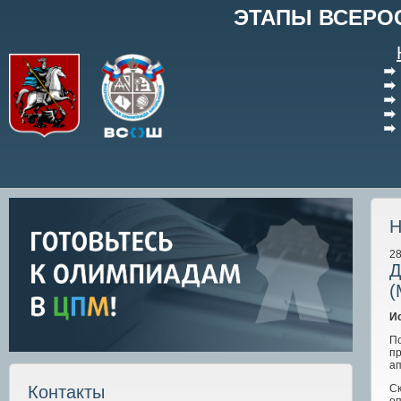
ЭТАПЫ ВСЕРО
Н
28
Д
(
И
П
п
а
С
Контакты