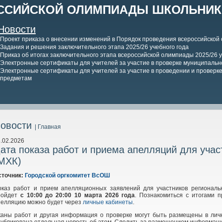
ССИЙСКОЙ ОЛИМПИАДЫ ШКОЛЬНИКО
Новости
Проект приказа о внесении изменений в Порядок проведения всероссийской
Задания и решения заключительного этапа 2025/26 учебного года
Приказ об итогах заключительного этапа всероссийской олимпиады 2025/26 у
Электронные сертификаты для учителей за участие в проверке муниципально
Электронные сертификаты для учителей за участие в проведении и проверке 
предметам
овости
| Главная
.02.2026
ата показа работ и приема апелляций для учас
МХК)
сточник:
Городской оргкомитет ВсОШ
оказ работ и прием апелляционных заявлений для участников региональн
ройдет
с 10:00 до 20:00 10 марта 2026 года
. Познакомиться с итогами 
пелляцию можно будет через
личные кабинеты
.
каны работ и другая информация о проверке могут быть размещены в личн