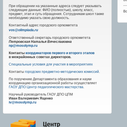
оп
При обращении на указанные адреса следует указывать
следующие данные: ФИО (полностью), школу, класс,
Вс
предмет, этап и суть обращения. Сотрудникам школ также
необходимо указать свою должность.
Контактный адрес
городского
оргкомитета
vos@olimpiada.ru
Ответственный секретарь городского оргкомитета
Петровская Наталья Вячеславовна
np@mosolymp.ru
Контакты
координаторов первого и второго этапов
в межрайонных советах директоров.
Специальные условия для участия в мероприятиях
Контакты
городских предметно-методических комиссий
.
По поручению Департамента образования и науки
координацию организационной работы осуществляет
ГАОУ ДПО Центр педагогического мастерства
.
Научный руководитель
ГАОУ ДПО ЦПМ
Иван Валериевич Ященко
iv@mosolymp.ru