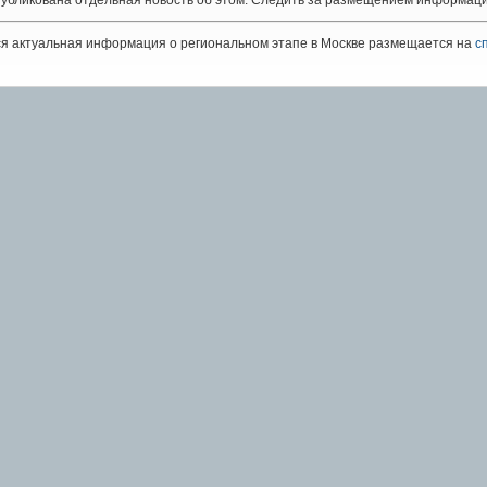
убликована отдельная новость об этом. Следить за размещением информац
я актуальная информация о региональном этапе в Москве размещается на
с