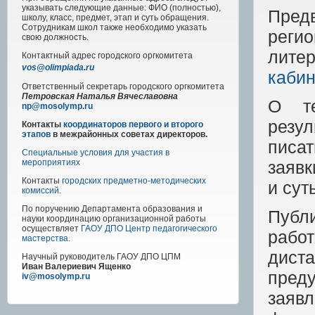
указывать следующие данные: ФИО (полностью),
Пред
школу, класс, предмет, этап и суть обращения.
Сотрудникам школ также необходимо указать
реги
свою должность.
ли
Контактный адрес
городского
оргкомитета
vos@olimpiada.ru
кабин
Ответственный секретарь городского оргкомитета
Петровская Наталья Вячеславовна
О те
np@mosolymp.ru
резул
Контакты
координаторов первого и второго
этапов
в межрайонных советах директоров.
писа
Специальные условия для участия в
заявк
мероприятиях
Контакты
городских предметно-методических
и сут
комиссий
.
По поручению Департамента образования и
Публ
науки координацию организационной работы
осуществляет
ГАОУ ДПО Центр педагогического
рабо
мастерства
.
дист
Научный руководитель
ГАОУ ДПО ЦПМ
Иван Валериевич Ященко
пред
iv@mosolymp.ru
заяв