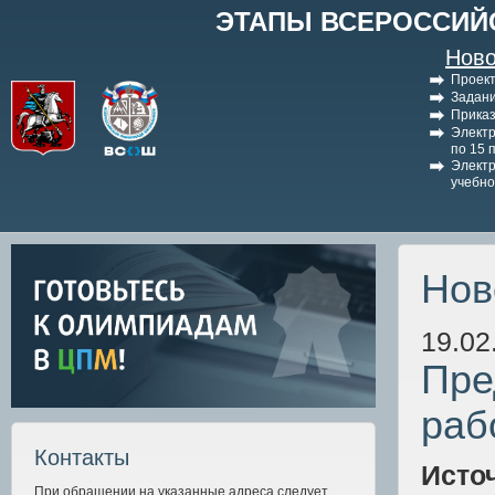
ЭТАПЫ ВСЕРОССИЙ
Ново
Проект
Задани
Приказ
Электр
по 15 
Электр
учебно
Нов
19.02
Пре
раб
Контакты
Исто
При обращении на указанные адреса следует