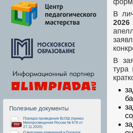
форма
В ли
2026
апел
заяв
конкр
В за
тура 
кратк
за
ба
з
Полезные документы
со
Порядок проведения ВсОШ (приказ
за
Минпросвещения России № 678 от
27.11.2020)
оц
О внесении изменений в Порядок